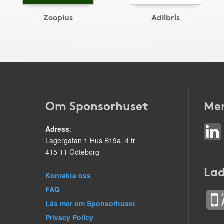
Zooplus
Adlibris
Om Sponsorhuset
Mer
Adress
:
Lagergatan 1 Hus B19a, 4 tr
415 11 Göteborg
Lad
Kontakta oss
FAQ
Läs mer om Sponsorhuset
Privacy Policy