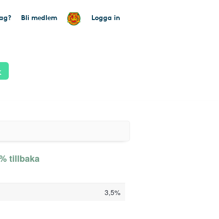
tag?
Bli medlem
Logga in
k
% tillbaka
3,5%