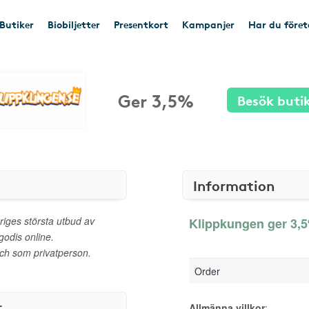
Butiker
Biobiljetter
Presentkort
Kampanjer
Har du före
Ger 3,5%
Besök buti
Information
riges största utbud av
Klippkungen ger 3,5
godis online.
 och som privatperson.
Order
r
Allmänna villkor
: