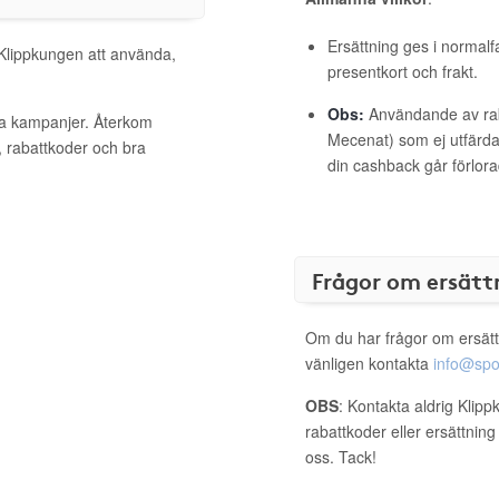
Ersättning ges i normalf
 Klippkungen att använda,
presentkort och frakt.
Obs:
Användande av raba
va kampanjer. Återkom
Mecenat) som ej utfärdat
, rabattkoder och bra
din cashback går förlora
Frågor om ersätt
Om du har frågor om ersätt
vänligen kontakta
info@spo
OBS
: Kontakta aldrig Klip
rabattkoder eller ersättnin
oss. Tack!