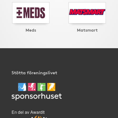
Meds
Matsmart
Stötta föreningslivet
En del av AwardIt