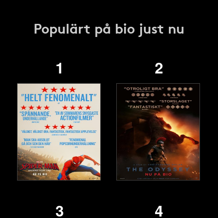
Populärt på bio just nu
1
2
3
4