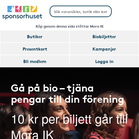
Köp genom denna sida stöttar Mora IK
Butiker
Biobiljetter
Presentkort
Kampanjer
Bli medlem
Logga in
Gå på bio – tjäna
pengar till din förening
10 kr per biljett går till
Mora IK