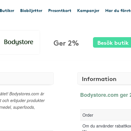
Butiker
Biobiljetter
Presentkort
Kampanjer
Har du före
Ger 2%
Besök butik
Information
nätet! Bodystores.com är
Bodystore.com ger 2
t och erbjuder produkter
smedel, superfoods,
Order
Om du använder rabattkod