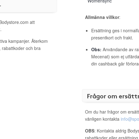
Womensync
r
Allmänna villkor
:
 Bodystore.com att
.
Ersättning ges i normalf
presentkort och frakt.
ktiva kampanjer. Återkom
, rabattkoder och bra
Obs:
Användande av raba
Mecenat) som ej utfärdat
din cashback går förlora
Frågor om ersätt
Om du har frågor om ersätt
vänligen kontakta
info@spo
OBS
: Kontakta aldrig Body
rabattkoder eller ersättnin