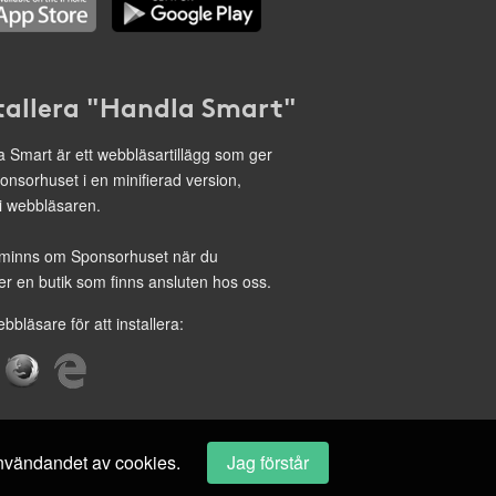
tallera "Handla Smart"
 Smart är ett webbläsartillägg som ger
onsorhuset i en minifierad version,
 i webbläsaren.
minns om Sponsorhuset när du
r en butik som finns ansluten hos oss.
ebbläsare för att installera:
 användandet av cookies.
Jag förstår