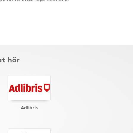
at här
Adlibris