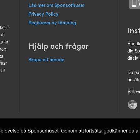
Läs mer om Sponsorhuset
Privacy Policy
Registrera ny förening
kor i
Ins
att
ta är
Hjälp och frågor
Handla
hop.
dig Sp
ta
direkt
Skapa ett ärende
dlar
ra!
Du på
besöke
Välj w
 upplevelse på Sponsorhuset. Genom att fortsätta godkänner du