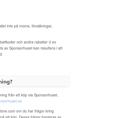
allet inte på moms, försäkringar,
ttkoder och andra rabatter (t ex
s av Sponsorhuset kan resultera i att
d.
ning?
ning från ett köp via Sponsorhuset,
nsorhuset.se
store.com om du har frågor kring
g på ett köp. Dessa frågor hanteras av