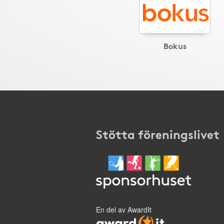
Bokus
Stötta föreningslivet
En del av AwardIt