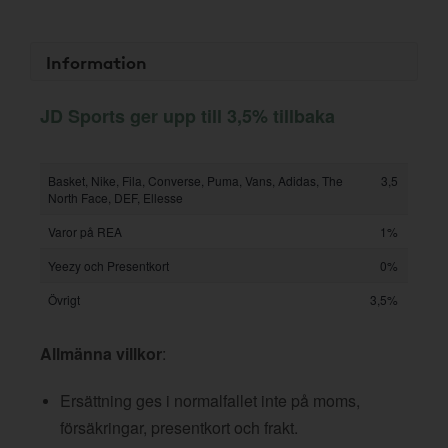
Information
JD Sports ger upp till 3,5% tillbaka
Basket, Nike, Fila, Converse, Puma, Vans, Adidas, The
3,5
North Face, DEF, Ellesse
Varor på REA
1%
Yeezy och Presentkort
0%
Övrigt
3,5%
Allmänna villkor
:
Ersättning ges i normalfallet inte på moms,
försäkringar, presentkort och frakt.