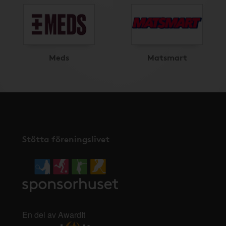
Meds
Matsmart
Stötta föreningslivet
En del av AwardIt