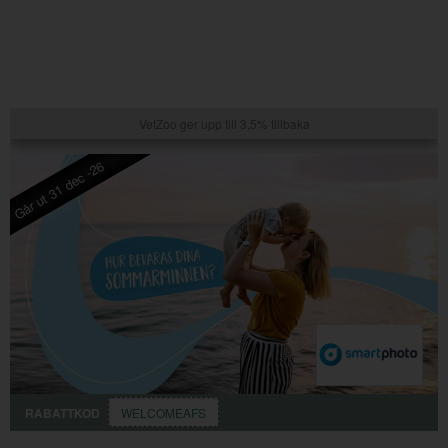
VetZoo ger upp till 3,5% tillbaka
Går ut 31 dec -26
RABATTKOD
WELCOMEAFS