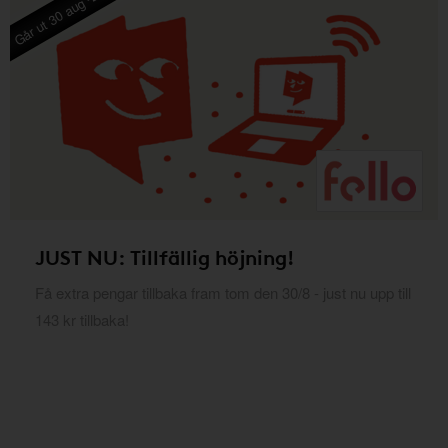
Går ut 30 aug -26
JUST NU: Tillfällig höjning!
Få extra pengar tillbaka fram tom den 30/8 - just nu upp till
143 kr tillbaka!