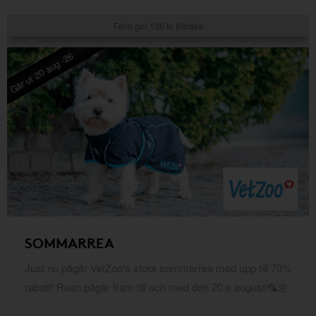
Fello ger 130 kr tillbaka
Går ut 20 aug -26
SOMMARREA
Just nu pågår VetZoo's stora sommarrea med upp till 70%
rabatt! Rean pågår fram till och med den 20:e augusti🦜🌼