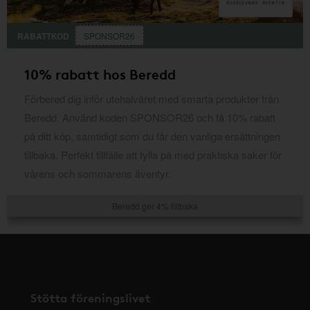
RABATTKOD
SPONSOR26
10% rabatt hos Beredd
Förbered dig inför utehalvåret med smarta produkter från
Beredd. Använd koden SPONSOR26 och få 10% rabatt
på ditt köp, samtidigt som du får den vanliga ersättningen
tillbaka. Perfekt tillfälle att fylla på med praktiska saker för
vårens och sommarens äventyr.
Beredd ger 4% tillbaka
Stötta föreningslivet