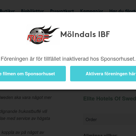
Butiker
Biobiljetter
Presentkort
Kampanjer
Har du före
Mölndals IBF
Ger 3,5%
Besök buti
Föreningen är för tillfället inaktiverad hos Sponsorhuset.
e filmen om Sponsorhuset
Aktivera föreningen här
en
Information
 Sweden ska vara något mer
Elite Hotels Of Swed
ignande frukostbuffé vill
else med service av högsta
Order
, koppla av på något av
Allmänna villkor
: