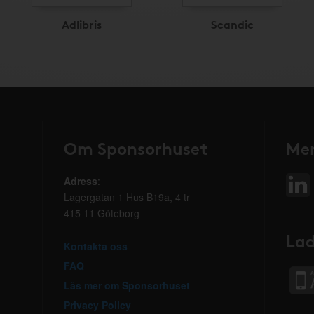
Adlibris
Scandic
Om Sponsorhuset
Mer
Adress
:
Lagergatan 1 Hus B19a, 4 tr
415 11 Göteborg
Lad
Kontakta oss
FAQ
Läs mer om Sponsorhuset
Privacy Policy