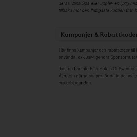
deras Vana Spa eller upplev en lyxig midd
tillbaka mot den fluffigaste kudden från
Kampanjer & Rabattkode
Här finns kampanjer och rabattkoder till 
använda, exklusivt genom Sponsorhuset
Just nu har inte Elite Hotels Of Sweden 
Återkom gärna senare för att ta del av 
bra erbjudanden.