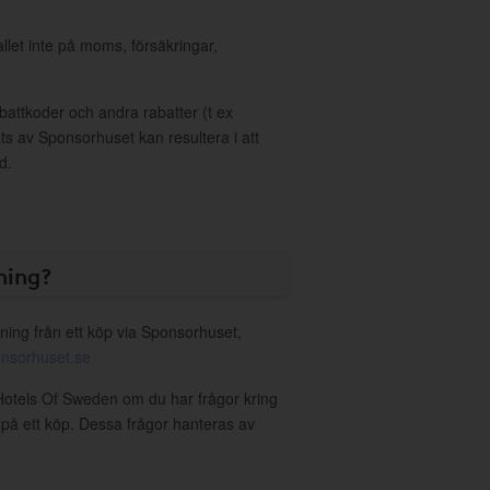
allet inte på moms, försäkringar,
ttkoder och andra rabatter (t ex
s av Sponsorhuset kan resultera i att
d.
ning?
ning från ett köp via Sponsorhuset,
nsorhuset.se
e Hotels Of Sweden om du har frågor kring
g på ett köp. Dessa frågor hanteras av