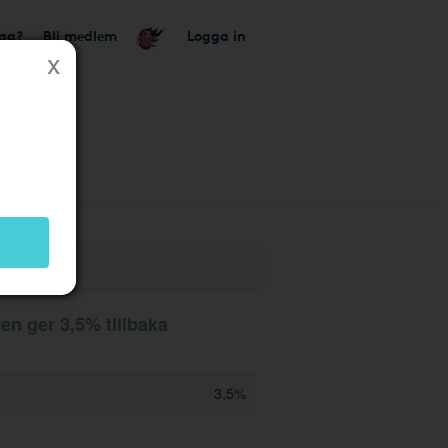
tag?
Bli medlem
Logga in
k
en ger 3,5% tillbaka
3,5%