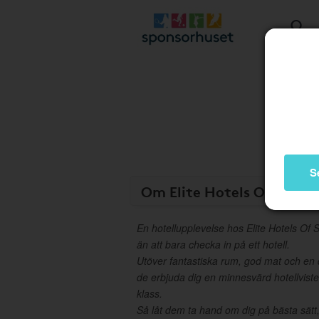
S
Om Elite Hotels Of Swed
En hotellupplevelse hos Elite Hotels Of
än att bara checka in på ett hotell.
Utöver fantastiska rum, god mat och en d
de erbjuda dig en minnesvärd hotellvist
klass.
Så låt dem ta hand om dig på bästa sätt