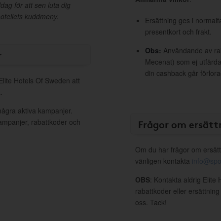
ag för att sen luta dig
 hotellets kuddmeny.
Ersättning ges i normalf
presentkort och frakt.
Obs:
Användande av raba
r
Mecenat) som ej utfärdat
din cashback går förlora
Elite Hotels Of Sweden att
.
några aktiva kampanjer.
kampanjer, rabattkoder och
Frågor om ersätt
Om du har frågor om ersätt
vänligen kontakta
info@spo
OBS
: Kontakta aldrig Elit
rabattkoder eller ersättnin
oss. Tack!