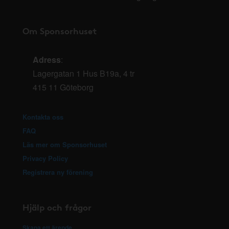
Om Sponsorhuset
Adress
:
Lagergatan 1 Hus B19a, 4 tr
415 11 Göteborg
Kontakta oss
FAQ
Läs mer om Sponsorhuset
Privacy Policy
Registrera ny förening
Hjälp och frågor
Skapa ett ärende