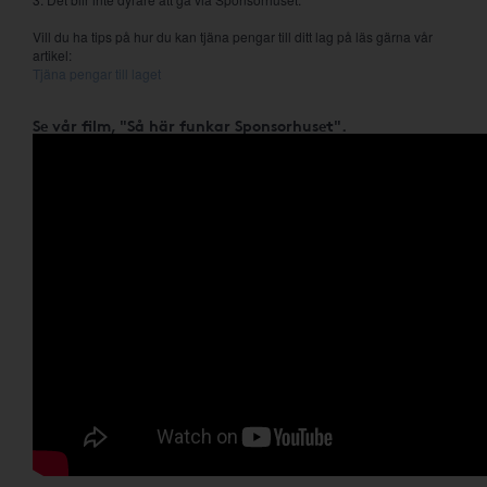
Vill du ha tips på hur du kan tjäna pengar till ditt lag på läs gärna vår
artikel:
Tjäna pengar till laget
Se vår film, "Så här funkar Sponsorhuset".