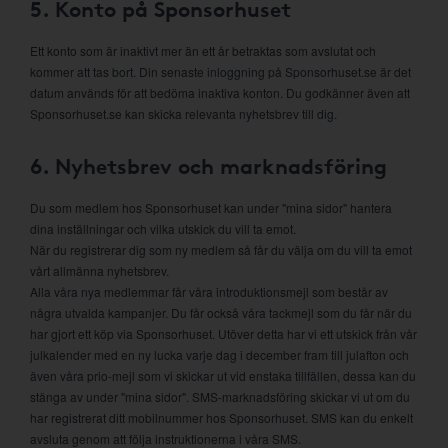
5. Konto på Sponsorhuset
Ett konto som är inaktivt mer än ett år betraktas som avslutat och
kommer att tas bort. Din senaste inloggning på Sponsorhuset.se är det
datum används för att bedöma inaktiva konton. Du godkänner även att
Sponsorhuset.se kan skicka relevanta nyhetsbrev till dig.
6. Nyhetsbrev och marknadsföring
Du som medlem hos Sponsorhuset kan under "mina sidor" hantera
dina inställningar och vilka utskick du vill ta emot.
När du registrerar dig som ny medlem så får du välja om du vill ta emot
vårt allmänna nyhetsbrev.
Alla våra nya medlemmar får våra introduktionsmejl som består av
några utvalda kampanjer. Du får också våra tackmejl som du får när du
har gjort ett köp via Sponsorhuset. Utöver detta har vi ett utskick från vår
julkalender med en ny lucka varje dag i december fram till julafton och
även våra prio-mejl som vi skickar ut vid enstaka tillfällen, dessa kan du
stänga av under "mina sidor". SMS-marknadsföring skickar vi ut om du
har registrerat ditt mobilnummer hos Sponsorhuset. SMS kan du enkelt
avsluta genom att följa instruktionerna i våra SMS.