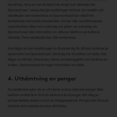
vid sitt köp, finns en risk att köpet inte längre kan härledas från
Sponsorhuset. I dessa fall går ersättningen förlorad. De rabatter och
rabattkoder som presenteras av Sponsorhuset kan oftast inte
kombineras med andra erbjudanden. De kan ofta vara förknippade
med särskilda villkor och undantag och gäller vid onlineköp via
Sponsorhuset. Mer information om villkoren återfinns på butikens
hemsida. Flera rabattkoder kan inte kombineras.
Alla frågor om den ersättningen du förväntar dig för ditt köp hanteras av
personalen hos Sponsorhuset. Vänd dig inte till butiken om detta. Alla
frågor om ditt köp, leveranser, returer, kontaktuppgifter mm hanteras av
butiken. Sponsorhuset har ingen information om detta.
4. Uthämtning av pengar
Du bestämmer själv när du vill hämta ut dina intjänade pengar. Man
behöver endast få in 50 kr för att kunna ta ut pengar. Vid uttag av
pengar betalas dessa ut inom en tiodagarsperiod. Pengar som finns på
ett konto som avslutas kommer att förfalla.