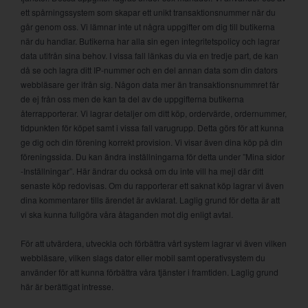
ett spårningssystem som skapar ett unikt transaktionsnummer när du
går genom oss. Vi lämnar inte ut några uppgifter om dig till butikerna
när du handlar. Butikerna har alla sin egen integritetspolicy och lagrar
data utifrån sina behov. I vissa fall länkas du via en tredje part, de kan
då se och lagra ditt IP-nummer och en del annan data som din dators
webbläsare ger ifrån sig. Någon data mer än transaktionsnummret får
de ej från oss men de kan ta del av de uppgifterna butikerna
återrapporterar. Vi lagrar detaljer om ditt köp, ordervärde, ordernummer,
tidpunkten för köpet samt i vissa fall varugrupp. Detta görs för att kunna
ge dig och din förening korrekt provision. Vi visar även dina köp på din
föreningssida. Du kan ändra inställningarna för detta under ”Mina sidor
-Inställningar”. Här ändrar du också om du inte vill ha mejl där ditt
senaste köp redovisas. Om du rapporterar ett saknat köp lagrar vi även
dina kommentarer tills ärendet är avklarat. Laglig grund för detta är att
vi ska kunna fullgöra våra åtaganden mot dig enligt avtal.
För att utvärdera, utveckla och förbättra vårt system lagrar vi även vilken
webbläsare, vilken slags dator eller mobil samt operativsystem du
använder för att kunna förbättra våra tjänster i framtiden. Laglig grund
här är berättigat intresse.