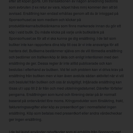
efter att köpet gjorts. Om transaktionen av någon anledning bedöms
som avbruten (t ex retur av vara, köpet hävs mm) kommer den att bli
avvisad. Ersättning kan endast erhållas genom att du är inloggad på
Sponsorhuset.se som medlem och klickar på
produktlänkarna/butikslänkarna som finns markerade innan du gör ett
köp i vald butik. Du måste klicka på varje unik butikslänk på
Sponsorhuset.se för att vi ska kunna ge dig ersättning. I de fall som
butiker inte kan rapportera dina köp till oss är vi inte ansvariga för att
hantera det. Butikerna bestämmer själva om de vill förmedla ersättning
och bedömer om trafiken/köp är äkta och enligt intentionen med den
ersättning de ger. Dessa regler är inte alltid publicerade och kan
beslutas i efterhand av butiken. Vid fel och problem kan vi driva krav på
ersättning från butiken men vi kan även avsluta sådan aktivitet när vi vill
och beslutet från butiken och oss är slutgiltigt. Intjänade ersättning kan
lösas ut i upp till 2 år från och med utdelningsdatumet. Därefter förfaller
pengarna. Ersättningen som kund och förening delar på är normalt
baserat på ordervärdet före moms. Kringprodukter som försäkring, frakt,
faktureringsavgifter eller köp av presentkort ger i normalfallet ingen
ersättning. Köp som betalas med presentkort eller andra värdecheckar
ger ingen ersättning.
I de fall kund använder rabattkoder som ej erhållits från Sponsorhuset