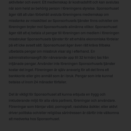
aktiviteter och event. Ett medlemskap är kostnadsfritt och kan avslutas
när som helst av behörig person i föreningens styrelse. Sponsorhuset
äger rätt att utan förbehåll avsluta föreningens medlemskap om
misstanke av misskötsel av Sponsorhusets tjänster finns och/eller om
föreningen bryter mot Sponsorhusets allmänna villkor. Sponsorhuset
äger rätt att ej betala ut pengar till föreningen om medlem i föreningen
missbrukar Sponsorhusets tjänster för att erhålla ekonomiska fördelar
på ett icke avsett sätt. Sponsorhuset äger även rätt kräva tillbaka
utbetalda pengar om missbruk visar sig i efterhand. En
administrationsavgift (för närvarande upp till 32 kr/mån) tas från
intjänade pengar. Använder inte föreningen Sponsorhusets tjänster
kostar det inget. Föreningen är själv ansvarig för att det finns ett
bankkonto eller giro anmält som är i bruk. Pengar som inte kunnat
betalas ut inom 24 månader förfaller.
Det är viktigt för Sponsorhuset att kunna erbjuda en trygg och
inkluderande miljö för alla våra partners, föreningar och användare.
Föreningar som främjar våld, pornografi, rasistiska åsikter, eller aktivt
driver politiska och/eller religiösa särintressen är därför inte välkomna
att medverka hos Sponsorhuset.