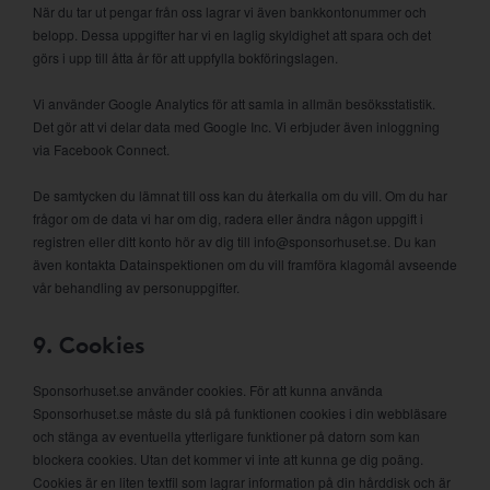
När du tar ut pengar från oss lagrar vi även bankkontonummer och
belopp. Dessa uppgifter har vi en laglig skyldighet att spara och det
görs i upp till åtta år för att uppfylla bokföringslagen.
Vi använder Google Analytics för att samla in allmän besöksstatistik.
Det gör att vi delar data med Google Inc. Vi erbjuder även inloggning
via Facebook Connect.
De samtycken du lämnat till oss kan du återkalla om du vill. Om du har
frågor om de data vi har om dig, radera eller ändra någon uppgift i
registren eller ditt konto hör av dig till info@sponsorhuset.se. Du kan
även kontakta Datainspektionen om du vill framföra klagomål avseende
vår behandling av personuppgifter.
9. Cookies
Sponsorhuset.se använder cookies. För att kunna använda
Sponsorhuset.se måste du slå på funktionen cookies i din webbläsare
och stänga av eventuella ytterligare funktioner på datorn som kan
blockera cookies. Utan det kommer vi inte att kunna ge dig poäng.
Cookies är en liten textfil som lagrar information på din hårddisk och är