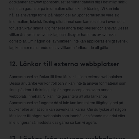
godkänner att www.sponsorhuset.se tillhandahålls dig i befintligt skick
och utan garantier på information eller teknisk lösning. Vi kan inte
hållas ansvariga för fel på någon del av Sponsorhuset.se vare sig
information, teknisk lösning eller annat som kan resultera i eventuella
förluster, krav, skada, utgifter eller andra förpliktelser och ansvar. Dessa
villkor är styrda av svensk lag och dispyter hanteras av svenska
domstolar. Om någon del av villkoren inte kan appliceras enligt svensk
lag kommer resterande del av villkoren fortfarande att gälla.
12. Länkar till externa webbplatser
Sponsorhuset.se länkar till flera länkar till flera externa webbplatser.
Dessa är utanför vår kontroll och vi kan inte ta ansvar för material som
finns på dem. Länkning i sig är ingen acceptans av en annan
webbplats innehåll. Vi kan inte garantera att alla länkar på
Sponsorhuset.se fungerar då vi inte kan kontrollera tillgänglighet på
butiker eller annat som kan påverka länkarna. Om du tycker att någon
länk leder till någon webbplats som innehåller stötande material eller
inte fungerar så meddela oss gärna så kan vi agera.
13. Länkar från externa webbplatser