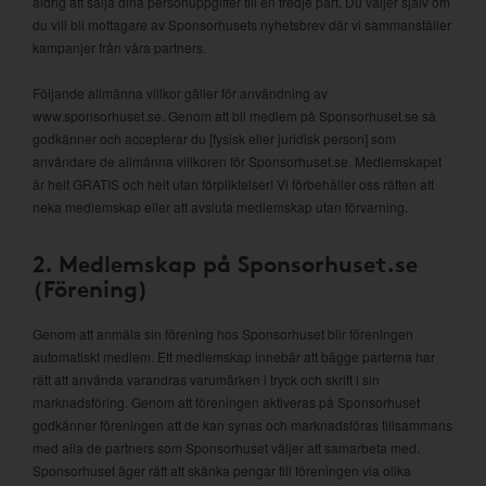
aldrig att sälja dina personuppgifter till en tredje part. Du väljer själv om
du vill bli mottagare av Sponsorhusets nyhetsbrev där vi sammanställer
kampanjer från våra partners.
Följande allmänna villkor gäller för användning av
www.sponsorhuset.se. Genom att bli medlem på Sponsorhuset.se så
godkänner och accepterar du [fysisk eller juridisk person] som
användare de allmänna villkoren för Sponsorhuset.se. Medlemskapet
är helt GRATIS och helt utan förpliktelser! Vi förbehåller oss rätten att
neka medlemskap eller att avsluta medlemskap utan förvarning.
2. Medlemskap på Sponsorhuset.se
(Förening)
Genom att anmäla sin förening hos Sponsorhuset blir föreningen
automatiskt medlem. Ett medlemskap innebär att bägge parterna har
rätt att använda varandras varumärken i tryck och skrift i sin
marknadsföring. Genom att föreningen aktiveras på Sponsorhuset
godkänner föreningen att de kan synas och marknadsföras tillsammans
med alla de partners som Sponsorhuset väljer att samarbeta med.
Sponsorhuset äger rätt att skänka pengar till föreningen via olika