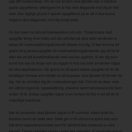
upp ditt medlemskap. Om du har använt våra tjänster kan vi behöva
spara uppgifterna i ytterligare tre år tills våra åtagande mot dig är helt
över. Den lagliga grund vi sparar uppgifterna på är att vi ska kunna
fullgöra våra åtaganden mot dig enligt avtal.
Du kan även ha lämnat födelsedatum och kön. Tillsammans med
uppgifter kring dina inköp och din aktivitet på våra sidor använder vi
dessa för marknadsföringsändamål riktade mot dig. Vi kan komma att
spara dina personuppgifter för marknadsföringsändamål upp till tre år
efter det att ditt kundförhållande med oss har upphört. Vi ser dig som
kund hos oss så länge som du loggar in hos oss eller använder några
av våra applikationer. Vår grund av att spara dessa uppgifter är för ett
berättigat intresse som består av att anpassa våra tjänster till förmån för
dig. Om du anmäler dig för undersökningar från Cint vill de även veta
din utbildningsnivå, sysselsättning, yrkesroll samt hemmavarande barn
under 18 år. Dessa uppgifter lagrar vi en kortare tid tills vi vet att de är
ordentligt överförda.
När du använder våra tjänster lagrar vi IP-nummer, vilken butik du
besöker samt när detta sker. Detta gör vi för att kunna spåra köp som
inte blivit rapporterat korrekt samt för att förhindra missbruk av våra
tjänster. Dessa uppgifter lagras under sex månader. Vi använder oss av