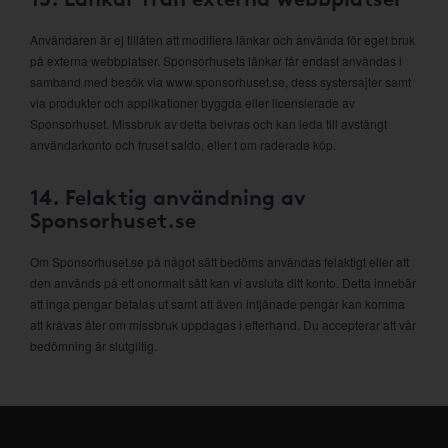
Användaren är ej tillåten att modifiera länkar och använda för eget bruk
på externa webbplatser. Sponsorhusets länkar får endast användas i
samband med besök via www.sponsorhuset.se, dess systersajter samt
via produkter och applikationer byggda eller licensierade av
Sponsorhuset. Missbruk av detta beivras och kan leda till avstängt
användarkonto och fruset saldo, eller t om raderade köp.
14. Felaktig användning av
Sponsorhuset.se
Om Sponsorhuset.se på något sätt bedöms användas felaktigt eller att
den används på ett onormalt sätt kan vi avsluta ditt konto. Detta innebär
att inga pengar betalas ut samt att även intjänade pengar kan komma
att krävas åter om missbruk uppdagas i efterhand. Du accepterar att vår
bedömning är slutgiltig.