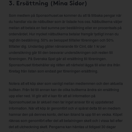
3. Ersättning (Mina Sidor)
Som medlem på Sponsorhuset.se kommer du att få tillbaka pengar när
du handlar via de nätbutiker som är listade hos oss. Nätbutikerna väljer
mellan att betala en fast summa per beställning eller en procentsats på
ordervärdet. Hur mycket nätbutikerna betalar framgår tydligt innan du
lagt din beställning. 50% av beloppet tillfaller föreningen och 50%
tillfaller dig. Undantag gäller närvarande för Cint, där 1 kr per
undersökning går till den besvarar undersökningen och resten till
föreningen. På Svenska Spel går all ersättning till föreningen.
Sponsorhuset förbehåller sig rätten att närhelst lägga till eller dra ifrån
företag från listan som endast ger föreningen ersättning.
Notera att ett köp sker som vanligt mellan medlemmen och den aktuella
butiken. Från tid till annan kan de olika butikerna ändra sin ersättning
upp eller ned. Vi gör allt vi kan för att all information på
Sponsorhuset.se är aktuell men tar inget ansvar för ej uppdaterad
information. När ett köp är genomfört och vi spårat detta till en medlem
hamnar den på dennes konto, det kan ibland ta upp till en vecka. Köpet
räknas som genomfört efter det att betalningen skett och i vissa fall efter
det att utcheckning skett. Pengarna kan hämtas ut tidigast 30 dagar