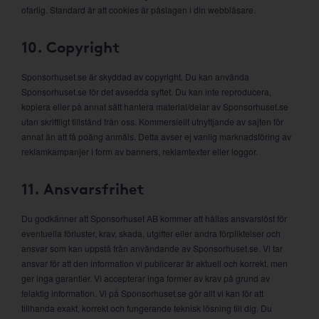
ofarlig. Standard är att cookies är påslagen i din webbläsare.
10. Copyright
Sponsorhuset.se är skyddad av copyright. Du kan använda
Sponsorhuset.se för det avsedda syftet. Du kan inte reproducera,
kopiera eller på annat sätt hantera material/delar av Sponsorhuset.se
utan skriftligt tillstånd från oss. Kommersiellt utnyttjande av sajten för
annat än att få poäng anmäls. Detta avser ej vanlig marknadsföring av
reklamkampanjer i form av banners, reklamtexter eller loggor.
11. Ansvarsfrihet
Du godkänner att Sponsorhuset AB kommer att hållas ansvarslöst för
eventuella förluster, krav, skada, utgifter eller andra förpliktelser och
ansvar som kan uppstå från användande av Sponsorhuset.se. Vi tar
ansvar för att den information vi publicerar är aktuell och korrekt, men
ger inga garantier. Vi accepterar inga former av krav på grund av
felaktig information. Vi på Sponsorhuset.se gör allt vi kan för att
tillhanda exakt, korrekt och fungerande teknisk lösning till dig. Du