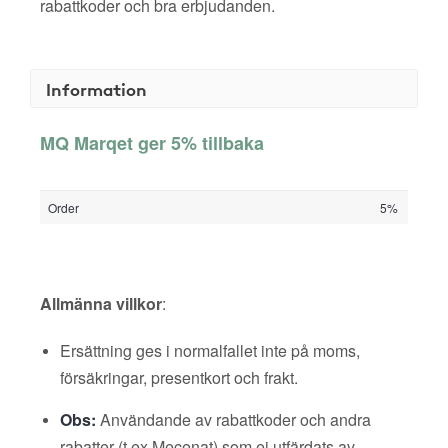
rabattkoder och bra erbjudanden.
Information
MQ Marqet ger 5% tillbaka
Order
5%
Allmänna villkor
:
Ersättning ges i normalfallet inte på moms,
försäkringar, presentkort och frakt.
Obs:
Användande av rabattkoder och andra
rabatter (t ex Mecenat) som ej utfärdats av