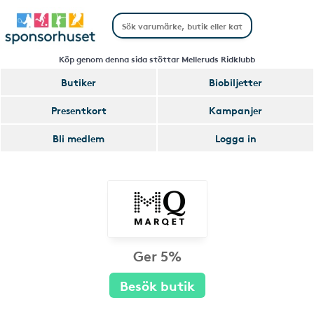
Köp genom denna sida stöttar Melleruds Ridklubb
Butiker
Biobiljetter
Presentkort
Kampanjer
Bli medlem
Logga in
Ger 5%
Besök butik