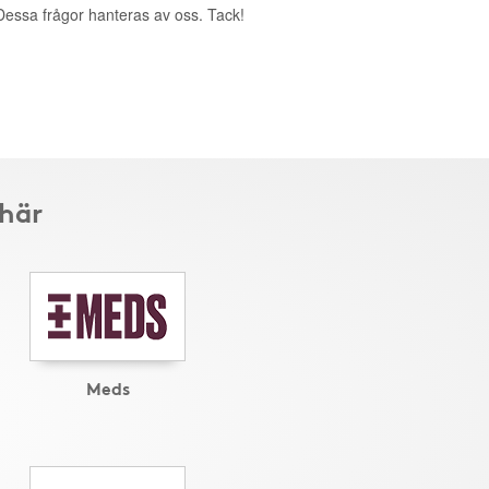
. Dessa frågor hanteras av oss. Tack!
 här
Meds