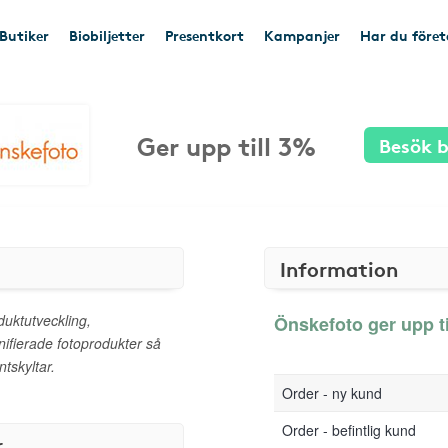
Butiker
Biobiljetter
Presentkort
Kampanjer
Har du före
Ger upp till 3%
Besök b
Information
uktutveckling,
Önskefoto ger upp ti
nifierade fotoprodukter så
tskyltar.
Order - ny kund
Order - befintlig kund
r