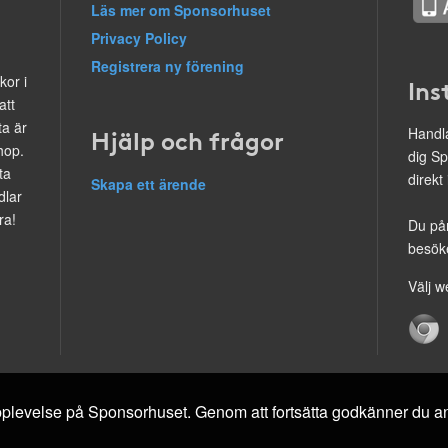
Läs mer om Sponsorhuset
Privacy Policy
Registrera ny förening
kor i
Ins
att
ta är
Hjälp och frågor
Handla
hop.
dig Sp
ta
direkt
Skapa ett ärende
dlar
ra!
Du på
besöke
Välj w
 upplevelse på Sponsorhuset. Genom att fortsätta godkänner du