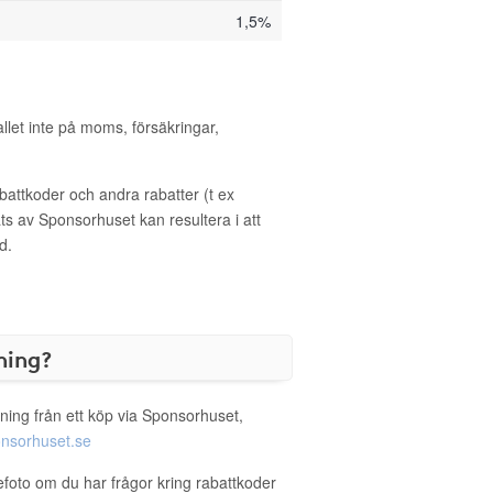
1,5%
allet inte på moms, försäkringar,
ttkoder och andra rabatter (t ex
s av Sponsorhuset kan resultera i att
d.
ning?
ning från ett köp via Sponsorhuset,
nsorhuset.se
efoto om du har frågor kring rabattkoder