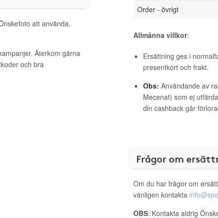
Order - övrigt
 Önskefoto att använda,
Allmänna villkor
:
a kampanjer. Återkom gärna
Ersättning ges i normalf
ttkoder och bra
presentkort och frakt.
Obs:
Användande av raba
Mecenat) som ej utfärdat
din cashback går förlora
Frågor om ersätt
Om du har frågor om ersätt
vänligen kontakta
info@spo
OBS
: Kontakta aldrig Önsk