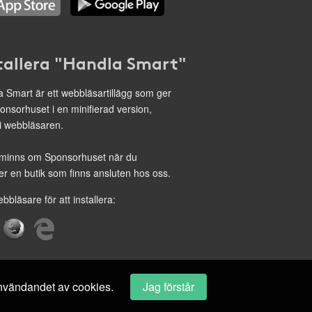
tallera "Handla Smart"
 Smart är ett webbläsartillägg som ger
onsorhuset i en minifierad version,
 i webbläsaren.
minns om Sponsorhuset när du
r en butik som finns ansluten hos oss.
ebbläsare för att installera:
 användandet av cookies.
Jag förstår