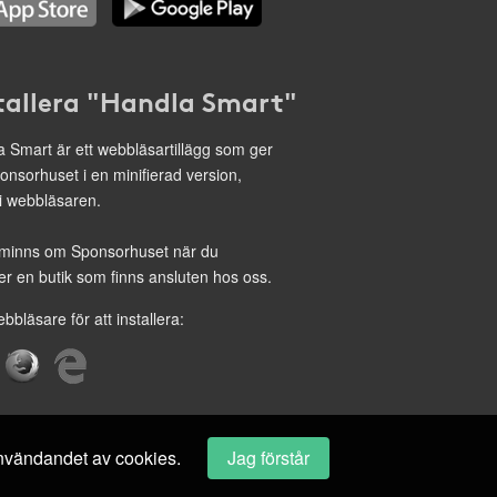
tallera "Handla Smart"
 Smart är ett webbläsartillägg som ger
onsorhuset i en minifierad version,
 i webbläsaren.
minns om Sponsorhuset när du
r en butik som finns ansluten hos oss.
ebbläsare för att installera:
 användandet av cookies.
Jag förstår