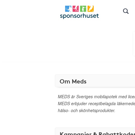
Om Meds
MEDS är Sveriges mobilapotek med lice
MEDS erbjuder receptbelagda läkemedel 
hälso- och skönhetsprodukter.
Kampanjer & Rabattkode