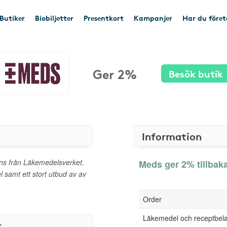
Butiker
Biobiljetter
Presentkort
Kampanjer
Har du före
Ger 2%
Besök butik
Information
ns från Läkemedelsverket.
Meds ger 2% tillbak
samt ett stort utbud av av
Order
Läkemedel och receptbel
r