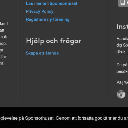
Läs mer om Sponsorhuset
Privacy Policy
Registrera ny förening
kor i
Ins
att
ta är
Hjälp och frågor
Handla
hop.
dig Sp
ta
direkt
Skapa ett ärende
dlar
ra!
Du på
besöke
Välj w
 upplevelse på Sponsorhuset. Genom att fortsätta godkänner du