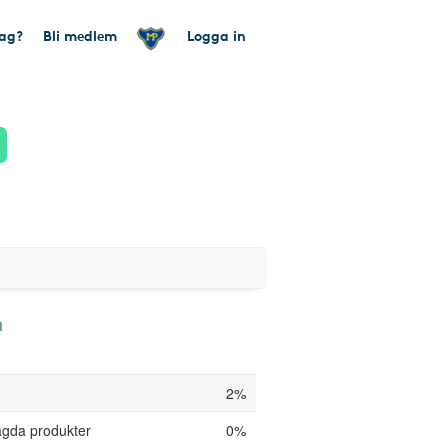
tag?
Bli medlem
Logga in
a
2%
agda produkter
0%