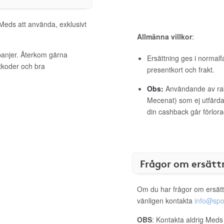
 Meds att använda, exklusivt
Allmänna villkor
:
panjer. Återkom gärna
Ersättning ges i normalf
ttkoder och bra
presentkort och frakt.
Obs:
Användande av raba
Mecenat) som ej utfärdat
din cashback går förlora
Frågor om ersätt
Om du har frågor om ersätt
vänligen kontakta
info@spo
OBS
: Kontakta aldrig Meds