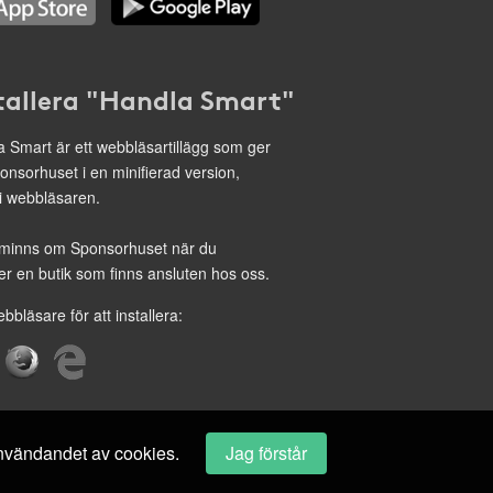
tallera "Handla Smart"
 Smart är ett webbläsartillägg som ger
onsorhuset i en minifierad version,
 i webbläsaren.
minns om Sponsorhuset när du
r en butik som finns ansluten hos oss.
ebbläsare för att installera:
 användandet av cookies.
Jag förstår