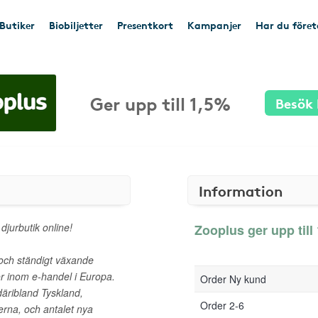
Butiker
Biobiljetter
Presentkort
Kampanjer
Har du före
Ger upp till 1,5%
Besök 
Information
jurbutik online!
Zooplus ger upp till 
och ständigt växande
ör inom e-handel i Europa.
Order Ny kund
däribland Tyskland,
Order 2-6
erna, och antalet nya