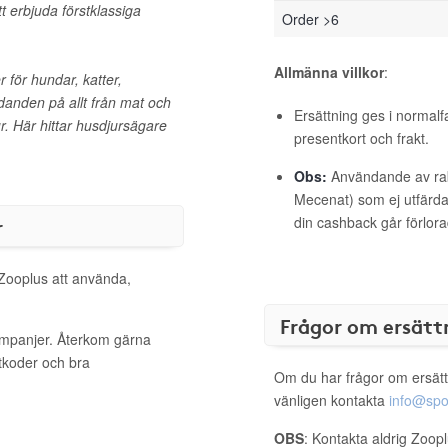
t erbjuda förstklassiga
Order >6
Allmänna villkor
:
 för hundar, katter,
danden på allt från mat och
Ersättning ges i normalf
jur. Här hittar husdjursägare
presentkort och frakt.
Obs:
Användande av raba
Mecenat) som ej utfärdat
r
din cashback går förlora
 Zooplus att använda,
Frågor om ersätt
kampanjer. Återkom gärna
ttkoder och bra
Om du har frågor om ersätt
vänligen kontakta
info@spo
OBS
: Kontakta aldrig Zoop