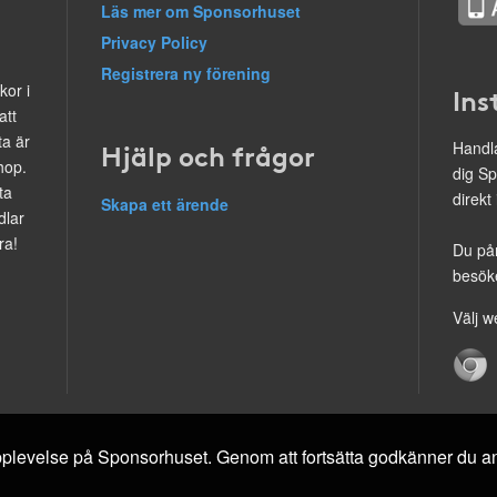
Läs mer om Sponsorhuset
Privacy Policy
Registrera ny förening
kor i
Ins
att
ta är
Hjälp och frågor
Handla
hop.
dig Sp
ta
direkt
Skapa ett ärende
dlar
ra!
Du på
besöke
Välj w
 upplevelse på Sponsorhuset. Genom att fortsätta godkänner du