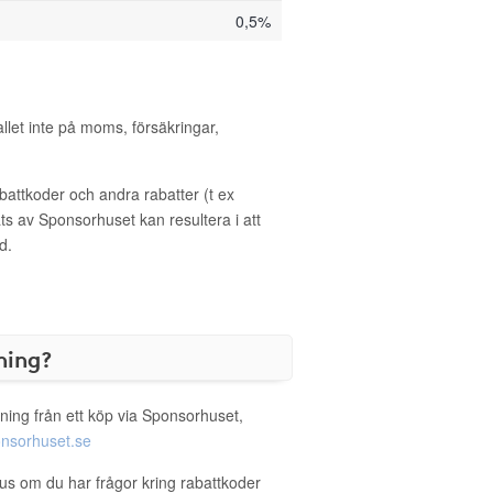
0,5%
allet inte på moms, försäkringar,
ttkoder och andra rabatter (t ex
s av Sponsorhuset kan resultera i att
d.
ning?
ning från ett köp via Sponsorhuset,
nsorhuset.se
lus om du har frågor kring rabattkoder