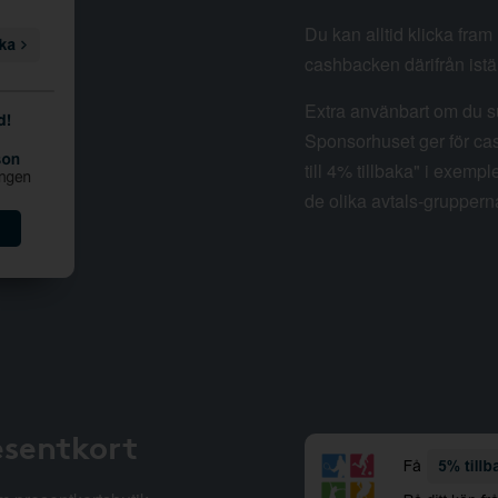
Du kan alltid klicka fra
cashbacken därifrån istäl
Extra använbart om du su
Sponsorhuset ger för cas
till 4% tillbaka" i exempl
de olika avtals-gruppern
esentkort