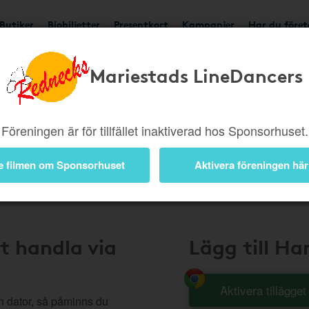
Butiker
Biobiljetter
Presentkort
Kampanjer
Har du före
Mariestads LineDancers
Handla Smart
Föreningen är för tillfället inaktiverad hos Sponsorhuset.
e filmen om Sponsorhuset
Aktivera föreningen här
t handla via
Lägg till H
Aktivera tillägge
n dator, så påminns du