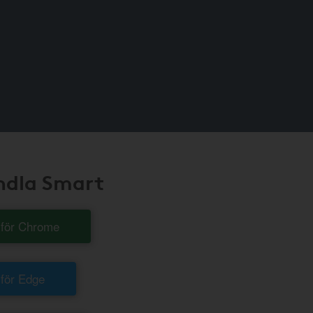
andla Smart
t för Chrome
 för Edge