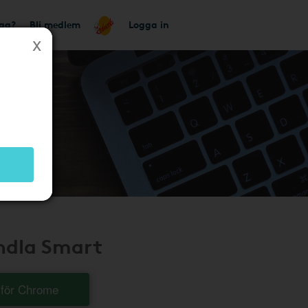
tag?
Bli medlem
Logga in
andla Smart
t för Chrome