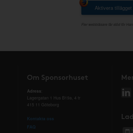
Aktivera tillägget
Fler webbläsare får stöd för Han
Om Sponsorhuset
Mer
Adress
:
Lagergatan 1 Hus B19a, 4 tr
415 11 Göteborg
Lad
Kontakta oss
FAQ