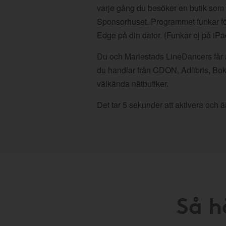
varje gång du besöker en butik som
Sponsorhuset. Programmet funkar fö
Edge på din dator. (Funkar ej på iPa
Du och Mariestads LineDancers får a
du handlar från CDON, Adlibris, Bo
välkända nätbutiker.
Det tar 5 sekunder att aktivera och är
Så h