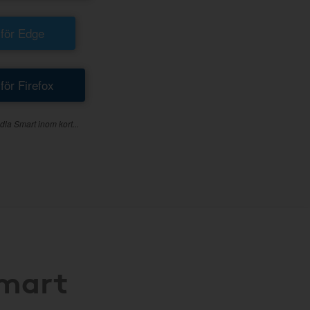
 för Edge
 för Firefox
dla Smart inom kort...
Smart