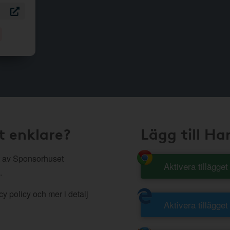
t enklare?
Lägg till H
 av Sponsorhuset
Aktivera tillägge
.
y policy och mer i detalj
Aktivera tillägget