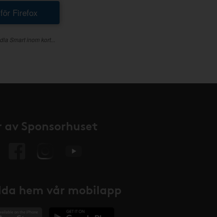
 för Firefox
dla Smart inom kort...
 av Sponsorhuset
da hem vår mobilapp