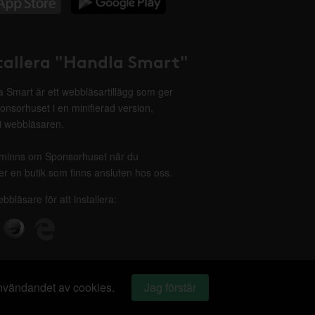
tallera "Handla Smart"
 Smart är ett webbläsartillägg som ger
onsorhuset i en minifierad version,
 i webbläsaren.
minns om Sponsorhuset när du
r en butik som finns ansluten hos oss.
ebbläsare för att installera:
 användandet av cookies.
Jag förstår