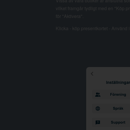
Vissa av våra butiker är anslutna so
vilket framgår tydligt med en "Köp pr
för "Aktivera".
Klicka - köp presentkortet - Använd i 