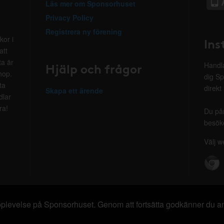
Läs mer om Sponsorhuset
Privacy Policy
Registrera ny förening
kor i
Ins
att
ta är
Hjälp och frågor
Handla
hop.
dig Sp
ta
direkt
Skapa ett ärende
dlar
ra!
Du på
besöke
Välj w
 upplevelse på Sponsorhuset. Genom att fortsätta godkänner du