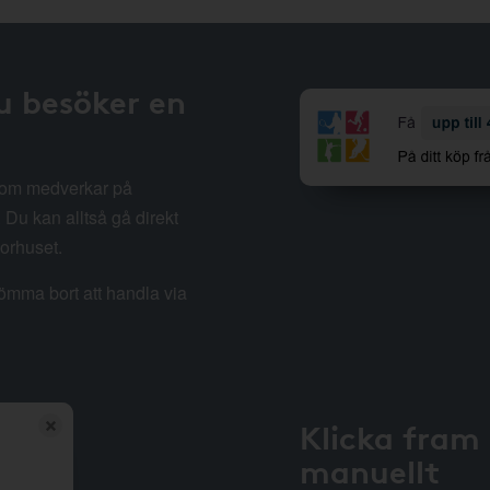
u besöker en
 som medverkar på
Du kan alltså gå direkt
sorhuset.
lömma bort att handla via
Klicka fram
manuellt