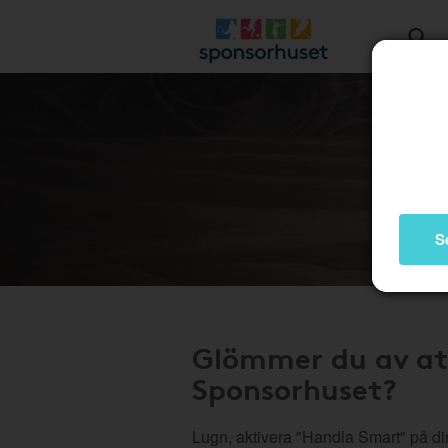
S
Glömmer du av at
Sponsorhuset?
Lugn, aktivera "Handla Smart" på di