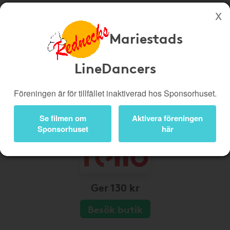
Mariestads
Köp genom denna sida stöttar Mariestads LineDancers
Butiker
Biobiljetter
LineDancers
Presentkort
Kampanjer
Föreningen är för tillfället inaktiverad hos Sponsorhuset.
Bli medlem
Logga in
Se filmen om
Aktivera föreningen
Sponsorhuset
här
Ger 130 kr
Besök butik