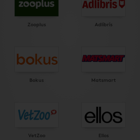
Zooplus
Adlibris
Bokus
Matsmart
VetZoo
Ellos