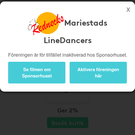
Mariestads
Köp genom denna sida stöttar Mariestads LineDancers
Butiker
Biobiljetter
LineDancers
Presentkort
Kampanjer
Föreningen är för tillfället inaktiverad hos Sponsorhuset.
Bli medlem
Logga in
Se filmen om
Aktivera föreningen
Sponsorhuset
här
Ger 2%
Besök butik