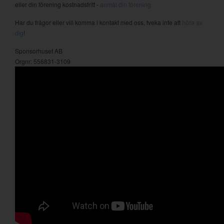
eller din förening kostnadsfritt -
anmäl din förening
Har du frågor eller vill komma i kontakt med oss, tveka inte att
höra av
dig
!
Sponsorhuset AB
Orgnr: 556831-3109