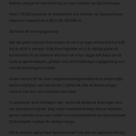
skänker pengar till vald förening om man handlar via Sponsorhuset.
Hela 170,000 personer är medlemmar och handlar via Sponsorhuset
vilket har inneburit att vi fått in 80,783,690 kr.
Stort tack för ert engagemang!
När det gäller svenskt föreningsliv så vet vi av egen erfarenhet hur tufft
det är att få in pengar i tuffa föreningstider, så vi är väldigt glada att
kunna bidra till att stärka er ekonomi så ni kan lägga fullt fokus på att
njuta av gemenskapen, glädjen och det fullständiga engagemang som
svenskt föreningsliv innebär.
Under senare tid har även välgörenhetsorganisationerna börjat nyttja
denna möjlighet, och det värmer i hjärtat att veta att dessa pengar
hamnar hos dom som behöver dom bäst.
Vi uppmanar även företagen ute i landet att stödja de föreningar dom
har varmast om hjärtat. Idag nyttjar tusentals företag denna möjlighet
genom att boka sina resor, hotell och kontorsmaterial via Sponsorhuset.
Detta betyder mycket, för väldigt många.
Vill du komma igång med Sponsorhuset? Här kan du registrera ditt lag