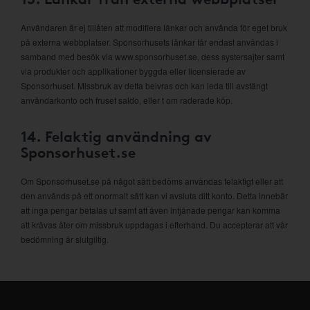
Användaren är ej tillåten att modifiera länkar och använda för eget bruk
på externa webbplatser. Sponsorhusets länkar får endast användas i
samband med besök via www.sponsorhuset.se, dess systersajter samt
via produkter och applikationer byggda eller licensierade av
Sponsorhuset. Missbruk av detta beivras och kan leda till avstängt
användarkonto och fruset saldo, eller t om raderade köp.
14. Felaktig användning av
Sponsorhuset.se
Om Sponsorhuset.se på något sätt bedöms användas felaktigt eller att
den används på ett onormalt sätt kan vi avsluta ditt konto. Detta innebär
att inga pengar betalas ut samt att även intjänade pengar kan komma
att krävas åter om missbruk uppdagas i efterhand. Du accepterar att vår
bedömning är slutgiltig.