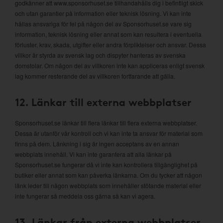
godkänner att www.sponsorhuset.se tillhandahålls dig i befintligt skick
och utan garantier på information eller teknisk lösning. Vi kan inte
hållas ansvariga för fel på någon del av Sponsorhuset.se vare sig
information, teknisk lösning eller annat som kan resultera i eventuella
förluster, krav, skada, utgifter eller andra förpliktelser och ansvar. Dessa
villkor är styrda av svensk lag och dispyter hanteras av svenska
domstolar. Om någon del av villkoren inte kan appliceras enligt svensk
lag kommer resterande del av villkoren fortfarande att gälla.
12. Länkar till externa webbplatser
Sponsorhuset.se länkar till flera länkar till flera externa webbplatser.
Dessa är utanför vår kontroll och vi kan inte ta ansvar för material som
finns på dem. Länkning i sig är ingen acceptans av en annan
webbplats innehåll. Vi kan inte garantera att alla länkar på
Sponsorhuset.se fungerar då vi inte kan kontrollera tillgänglighet på
butiker eller annat som kan påverka länkarna. Om du tycker att någon
länk leder till någon webbplats som innehåller stötande material eller
inte fungerar så meddela oss gärna så kan vi agera.
13. Länkar från externa webbplatser