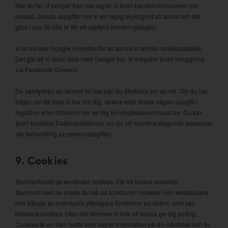
När du tar ut pengar från oss lagrar vi även bankkontonummer och
belopp. Dessa uppgifter har vi en laglig skyldighet att spara och det
görs i upp till åtta år för att uppfylla bokföringslagen.
Vi använder Google Analytics för att samla in allmän besöksstatistik.
Det gör att vi delar data med Google Inc. Vi erbjuder även inloggning
via Facebook Connect.
De samtycken du lämnat till oss kan du återkalla om du vill. Om du har
frågor om de data vi har om dig, radera eller ändra någon uppgift i
registren eller ditt konto hör av dig till info@sponsorhuset.se. Du kan
även kontakta Datainspektionen om du vill framföra klagomål avseende
vår behandling av personuppgifter.
9. Cookies
Sponsorhuset.se använder cookies. För att kunna använda
Sponsorhuset.se måste du slå på funktionen cookies i din webbläsare
och stänga av eventuella ytterligare funktioner på datorn som kan
blockera cookies. Utan det kommer vi inte att kunna ge dig poäng.
Cookies är en liten textfil som lagrar information på din hårddisk och är