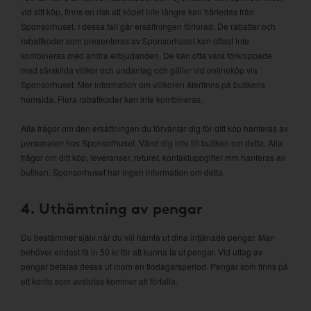
vid sitt köp, finns en risk att köpet inte längre kan härledas från
Sponsorhuset. I dessa fall går ersättningen förlorad. De rabatter och
rabattkoder som presenteras av Sponsorhuset kan oftast inte
kombineras med andra erbjudanden. De kan ofta vara förknippade
med särskilda villkor och undantag och gäller vid onlineköp via
Sponsorhuset. Mer information om villkoren återfinns på butikens
hemsida. Flera rabattkoder kan inte kombineras.
Alla frågor om den ersättningen du förväntar dig för ditt köp hanteras av
personalen hos Sponsorhuset. Vänd dig inte till butiken om detta. Alla
frågor om ditt köp, leveranser, returer, kontaktuppgifter mm hanteras av
butiken. Sponsorhuset har ingen information om detta.
4. Uthämtning av pengar
Du bestämmer själv när du vill hämta ut dina intjänade pengar. Man
behöver endast få in 50 kr för att kunna ta ut pengar. Vid uttag av
pengar betalas dessa ut inom en tiodagarsperiod. Pengar som finns på
ett konto som avslutas kommer att förfalla.