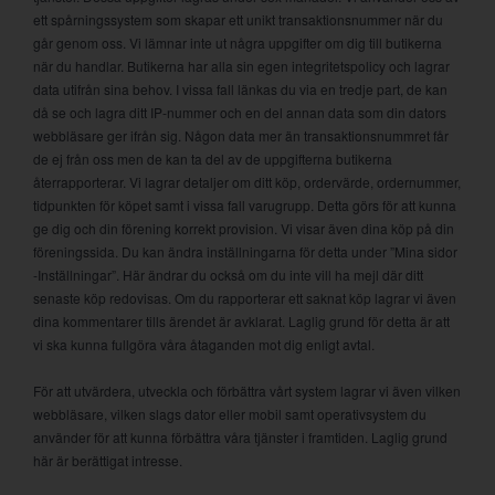
ett spårningssystem som skapar ett unikt transaktionsnummer när du
går genom oss. Vi lämnar inte ut några uppgifter om dig till butikerna
när du handlar. Butikerna har alla sin egen integritetspolicy och lagrar
data utifrån sina behov. I vissa fall länkas du via en tredje part, de kan
då se och lagra ditt IP-nummer och en del annan data som din dators
webbläsare ger ifrån sig. Någon data mer än transaktionsnummret får
de ej från oss men de kan ta del av de uppgifterna butikerna
återrapporterar. Vi lagrar detaljer om ditt köp, ordervärde, ordernummer,
tidpunkten för köpet samt i vissa fall varugrupp. Detta görs för att kunna
ge dig och din förening korrekt provision. Vi visar även dina köp på din
föreningssida. Du kan ändra inställningarna för detta under ”Mina sidor
-Inställningar”. Här ändrar du också om du inte vill ha mejl där ditt
senaste köp redovisas. Om du rapporterar ett saknat köp lagrar vi även
dina kommentarer tills ärendet är avklarat. Laglig grund för detta är att
vi ska kunna fullgöra våra åtaganden mot dig enligt avtal.
För att utvärdera, utveckla och förbättra vårt system lagrar vi även vilken
webbläsare, vilken slags dator eller mobil samt operativsystem du
använder för att kunna förbättra våra tjänster i framtiden. Laglig grund
här är berättigat intresse.