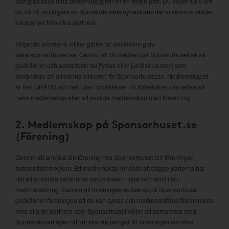
aldrig att sälja dina personuppgifter till en tredje part. Du väljer själv om
du vill bli mottagare av Sponsorhusets nyhetsbrev där vi sammanställer
kampanjer från våra partners.
Följande allmänna villkor gäller för användning av
www.sponsorhuset.se. Genom att bli medlem på Sponsorhuset.se så
godkänner och accepterar du [fysisk eller juridisk person] som
användare de allmänna villkoren för Sponsorhuset.se. Medlemskapet
är helt GRATIS och helt utan förpliktelser! Vi förbehåller oss rätten att
neka medlemskap eller att avsluta medlemskap utan förvarning.
2. Medlemskap på Sponsorhuset.se
(Förening)
Genom att anmäla sin förening hos Sponsorhuset blir föreningen
automatiskt medlem. Ett medlemskap innebär att bägge parterna har
rätt att använda varandras varumärken i tryck och skrift i sin
marknadsföring. Genom att föreningen aktiveras på Sponsorhuset
godkänner föreningen att de kan synas och marknadsföras tillsammans
med alla de partners som Sponsorhuset väljer att samarbeta med.
Sponsorhuset äger rätt att skänka pengar till föreningen via olika