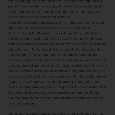
efter att köpet gjorts. Om transaktionen av någon anledning bedöms
som avbruten (t ex retur av vara, köpet hävs mm) kommer den att bli
avvisad. Ersättning kan endast erhållas genom att du är inloggad på
Sponsorhuset.se som medlem och klickar på
produktlänkarna/butikslänkarna som finns markerade innan du gör ett
köp i vald butik. Du måste klicka på varje unik butikslänk på
Sponsorhuset.se för att vi ska kunna ge dig ersättning. I de fall som
butiker inte kan rapportera dina köp till oss är vi inte ansvariga för att
hantera det. Butikerna bestämmer själva om de vill förmedla ersättning
och bedömer om trafiken/köp är äkta och enligt intentionen med den
ersättning de ger. Dessa regler är inte alltid publicerade och kan
beslutas i efterhand av butiken. Vid fel och problem kan vi driva krav på
ersättning från butiken men vi kan även avsluta sådan aktivitet när vi vill
och beslutet från butiken och oss är slutgiltigt. Intjänade ersättning kan
lösas ut i upp till 2 år från och med utdelningsdatumet. Därefter förfaller
pengarna. Ersättningen som kund och förening delar på är normalt
baserat på ordervärdet före moms. Kringprodukter som försäkring, frakt,
faktureringsavgifter eller köp av presentkort ger i normalfallet ingen
ersättning. Köp som betalas med presentkort eller andra värdecheckar
ger ingen ersättning.
I de fall kund använder rabattkoder som ej erhållits från Sponsorhuset