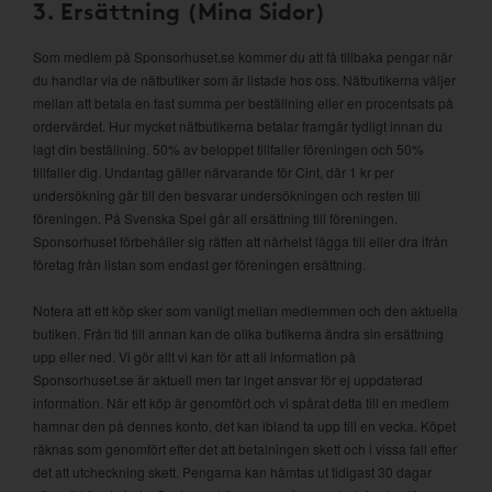
3. Ersättning (Mina Sidor)
Som medlem på Sponsorhuset.se kommer du att få tillbaka pengar när
du handlar via de nätbutiker som är listade hos oss. Nätbutikerna väljer
mellan att betala en fast summa per beställning eller en procentsats på
ordervärdet. Hur mycket nätbutikerna betalar framgår tydligt innan du
lagt din beställning. 50% av beloppet tillfaller föreningen och 50%
tillfaller dig. Undantag gäller närvarande för Cint, där 1 kr per
undersökning går till den besvarar undersökningen och resten till
föreningen. På Svenska Spel går all ersättning till föreningen.
Sponsorhuset förbehåller sig rätten att närhelst lägga till eller dra ifrån
företag från listan som endast ger föreningen ersättning.
Notera att ett köp sker som vanligt mellan medlemmen och den aktuella
butiken. Från tid till annan kan de olika butikerna ändra sin ersättning
upp eller ned. Vi gör allt vi kan för att all information på
Sponsorhuset.se är aktuell men tar inget ansvar för ej uppdaterad
information. När ett köp är genomfört och vi spårat detta till en medlem
hamnar den på dennes konto, det kan ibland ta upp till en vecka. Köpet
räknas som genomfört efter det att betalningen skett och i vissa fall efter
det att utcheckning skett. Pengarna kan hämtas ut tidigast 30 dagar