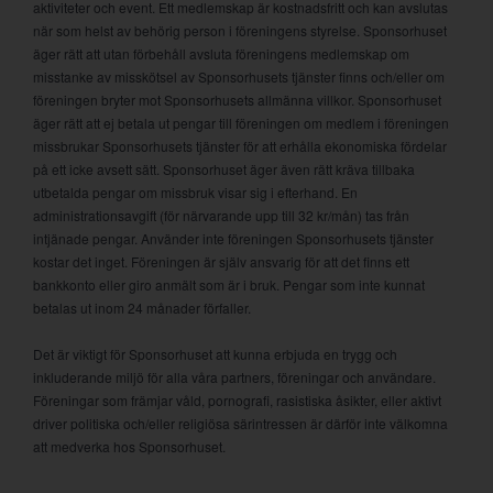
aktiviteter och event. Ett medlemskap är kostnadsfritt och kan avslutas
när som helst av behörig person i föreningens styrelse. Sponsorhuset
äger rätt att utan förbehåll avsluta föreningens medlemskap om
misstanke av misskötsel av Sponsorhusets tjänster finns och/eller om
föreningen bryter mot Sponsorhusets allmänna villkor. Sponsorhuset
äger rätt att ej betala ut pengar till föreningen om medlem i föreningen
missbrukar Sponsorhusets tjänster för att erhålla ekonomiska fördelar
på ett icke avsett sätt. Sponsorhuset äger även rätt kräva tillbaka
utbetalda pengar om missbruk visar sig i efterhand. En
administrationsavgift (för närvarande upp till 32 kr/mån) tas från
intjänade pengar. Använder inte föreningen Sponsorhusets tjänster
kostar det inget. Föreningen är själv ansvarig för att det finns ett
bankkonto eller giro anmält som är i bruk. Pengar som inte kunnat
betalas ut inom 24 månader förfaller.
Det är viktigt för Sponsorhuset att kunna erbjuda en trygg och
inkluderande miljö för alla våra partners, föreningar och användare.
Föreningar som främjar våld, pornografi, rasistiska åsikter, eller aktivt
driver politiska och/eller religiösa särintressen är därför inte välkomna
att medverka hos Sponsorhuset.