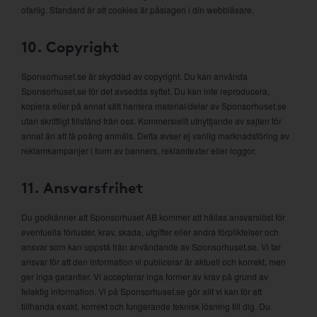
ofarlig. Standard är att cookies är påslagen i din webbläsare.
10. Copyright
Sponsorhuset.se är skyddad av copyright. Du kan använda
Sponsorhuset.se för det avsedda syftet. Du kan inte reproducera,
kopiera eller på annat sätt hantera material/delar av Sponsorhuset.se
utan skriftligt tillstånd från oss. Kommersiellt utnyttjande av sajten för
annat än att få poäng anmäls. Detta avser ej vanlig marknadsföring av
reklamkampanjer i form av banners, reklamtexter eller loggor.
11. Ansvarsfrihet
Du godkänner att Sponsorhuset AB kommer att hållas ansvarslöst för
eventuella förluster, krav, skada, utgifter eller andra förpliktelser och
ansvar som kan uppstå från användande av Sponsorhuset.se. Vi tar
ansvar för att den information vi publicerar är aktuell och korrekt, men
ger inga garantier. Vi accepterar inga former av krav på grund av
felaktig information. Vi på Sponsorhuset.se gör allt vi kan för att
tillhanda exakt, korrekt och fungerande teknisk lösning till dig. Du