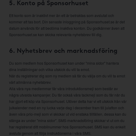
5. Konto på Sponsorhuset
Ett konto som är inaktivt mer än ett år betraktas som avslutat och
kommer att tas bort. Din senaste inloggning på Sponsorhuset.se är det
datum används för att bedöma inaktiva konton. Du godkänner även att
Sponsorhuset.se kan skicka relevanta nyhetsbrev till dig.
6. Nyhetsbrev och marknadsföring
Du som medlem hos Sponsorhuset kan under "mina sidor" hantera
dina inställningar och vilka utskick du vill ta emot.
När du registrerar dig som ny medlem så får du välja om du vill ta emot
vårt allmänna nyhetsbrev.
Alla våra nya medlemmar får våra introduktionsmejl som består av
några utvalda kampanjer. Du får också våra tackmejl som du får när du
har gjort ett köp via Sponsorhuset. Utöver detta har vi ett utskick från vår
julkalender med en ny lucka varje dag i december fram till julafton och
även våra prio-mejl som vi skickar ut vid enstaka tillfällen, dessa kan du
stänga av under "mina sidor". SMS-marknadsföring skickar vi ut om du
har registrerat ditt mobilnummer hos Sponsorhuset. SMS kan du enkelt
avsluta genom att följa instruktionerna i våra SMS.