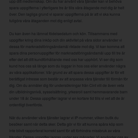
upp ditt medlemskap. Om du har använt våra tjänster kan vi behöva
spara uppgifterna i ytterligare tre år tills våra åtagande mot dig är helt
över. Den lagliga grund vi sparar uppgifterna på är att vi ska kunna
fullgöra våra åtaganden mot dig enligt avtal.
Du kan även ha lämnat födelsedatum och kön. Tillsammans med
uppgifter kring dina inköp och din aktivitet på våra sidor använder vi
dessa för marknadsföringsändamål riktade mot dig. Vi kan komma att
spara dina personuppgifter för marknadsföringsändamål upp till tre år
efter det att ditt kundförhållande med oss har upphört. Vi ser dig som
kund hos oss så länge som du loggar in hos oss eller använder några
av våra applikationer. Vår grund av att spara dessa uppgifter är för ett
berättigat intresse som består av att anpassa våra tjänster till förmån för
dig. Om du anmäler dig för undersökningar från Cint vill de även veta
din utbildningsnivå, sysselsättning, yrkesroll samt hemmavarande barn
under 18 år. Dessa uppgifter lagrar vi en kortare tid tills vi vet att de är
ordentligt överförda.
När du använder våra tjänster lagrar vi IP-nummer, vilken butik du
besöker samt när detta sker. Detta gör vi för att kunna spåra köp som
inte blivit rapporterat korrekt samt för att förhindra missbruk av våra
tjänster. Dessa uppgifter lagras under sex månader. Vi använder oss av