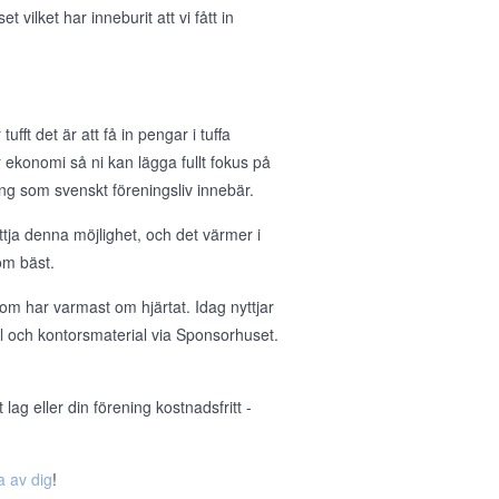
ilket har inneburit att vi fått in
ufft det är att få in pengar i tuffa
 er ekonomi så ni kan lägga fullt fokus på
g som svenskt föreningsliv innebär.
tja denna möjlighet, och det värmer i
om bäst.
om har varmast om hjärtat. Idag nyttjar
ll och kontorsmaterial via Sponsorhuset.
ag eller din förening kostnadsfritt -
a av dig
!