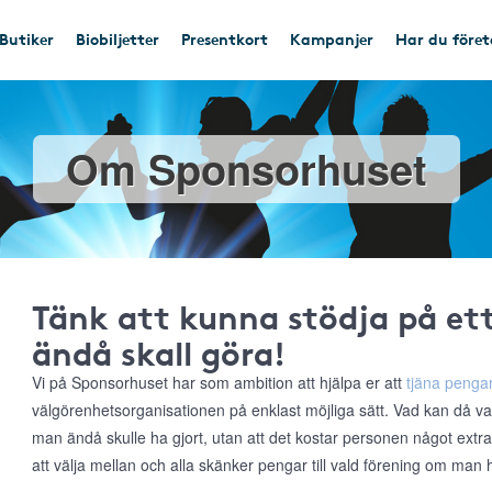
Butiker
Biobiljetter
Presentkort
Kampanjer
Har du före
Om Sponsorhuset
Tänk att kunna stödja på e
ändå skall göra!
Vi på Sponsorhuset har som ambition att hjälpa er att
tjäna pengar
välgörenhetsorganisationen på enklast möjliga sätt. Vad kan då va
man ändå skulle ha gjort, utan att det kostar personen något extr
att välja mellan och alla skänker pengar till vald förening om man