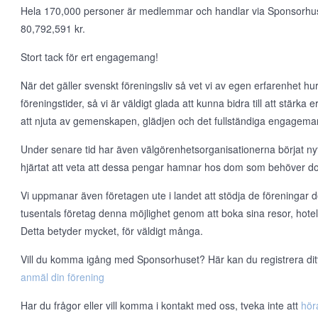
Hela 170,000 personer är medlemmar och handlar via Sponsorhuset v
80,792,591 kr.
Stort tack för ert engagemang!
När det gäller svenskt föreningsliv så vet vi av egen erfarenhet hur t
föreningstider, så vi är väldigt glada att kunna bidra till att stärka
att njuta av gemenskapen, glädjen och det fullständiga engageman
Under senare tid har även välgörenhetsorganisationerna börjat nyt
hjärtat att veta att dessa pengar hamnar hos dom som behöver d
Vi uppmanar även företagen ute i landet att stödja de föreningar d
tusentals företag denna möjlighet genom att boka sina resor, hote
Detta betyder mycket, för väldigt många.
Vill du komma igång med Sponsorhuset? Här kan du registrera ditt l
anmäl din förening
Har du frågor eller vill komma i kontakt med oss, tveka inte att
hör