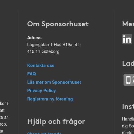
Om Sponsorhuset
Mer
Adress
:
Lagergatan 1 Hus B19a, 4 tr
415 11 Göteborg
Lad
Kontakta oss
FAQ
Läs mer om Sponsorhuset
Privacy Policy
Registrera ny förening
kor i
Ins
att
ta är
Hjälp och frågor
Handla
hop.
dig Sp
ta
direkt