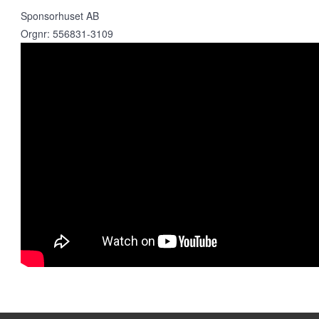
Sponsorhuset AB
Orgnr: 556831-3109