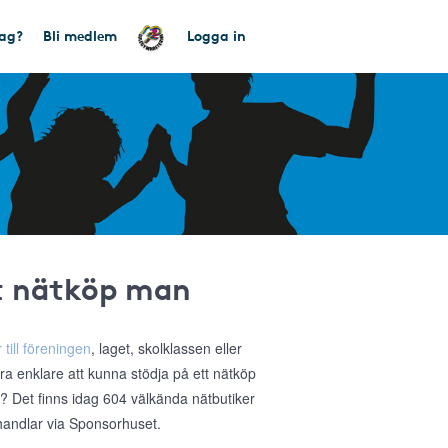
tag?
Bli medlem
Logga in
tt nätköp man
 till föreningen
, laget, skolklassen eller
ra enklare att kunna stödja på ett nätköp
a? Det finns idag 604 välkända nätbutiker
 handlar via Sponsorhuset.