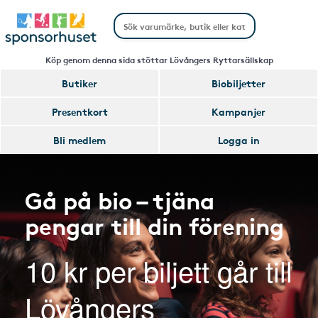
Köp genom denna sida stöttar Lövångers Ryttarsällskap
Butiker
Biobiljetter
Presentkort
Kampanjer
Bli medlem
Logga in
Gå på bio – tjäna
pengar till din förening
10 kr per biljett går till
Lövångers