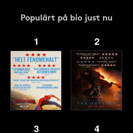
Populärt på bio just nu
1
2
3
4