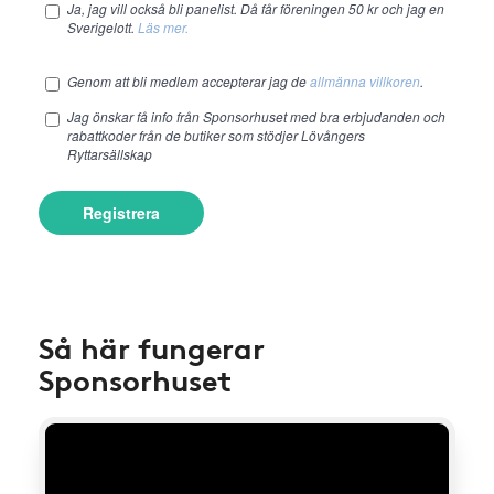
Ja, jag vill också bli panelist. Då får föreningen 50 kr och jag en
Sverigelott.
Läs mer.
Genom att bli medlem accepterar jag de
allmänna villkoren
.
Jag önskar få info från Sponsorhuset med bra erbjudanden och
rabattkoder från de butiker som stödjer Lövångers
Ryttarsällskap
Registrera
Så här fungerar
Sponsorhuset