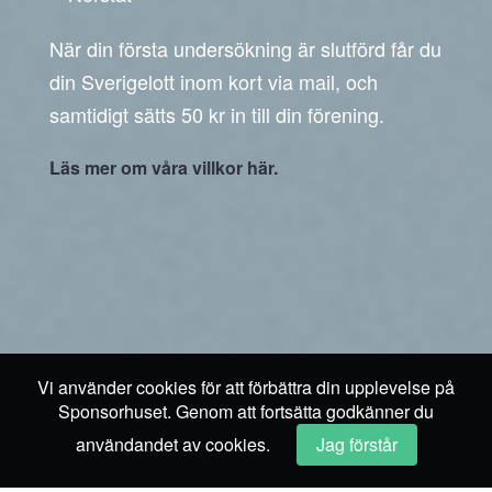
När din första undersökning är slutförd får du
din Sverigelott inom kort via mail, och
samtidigt sätts 50 kr in till din förening.
Läs mer om våra villkor här.
Vi använder cookies för att förbättra din upplevelse på
Sponsorhuset. Genom att fortsätta godkänner du
användandet av cookies.
Jag förstår