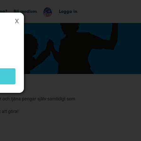
tag?
Bli medlem
Logga in
 och tjäna pengar själv samtidigt som
 att göra!