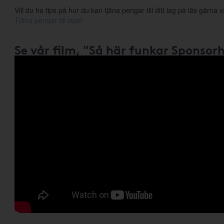
Vill du ha tips på hur du kan tjäna pengar till ditt lag på läs gärna vå
Tjäna pengar till laget
Se vår film, "Så här funkar Sponsor