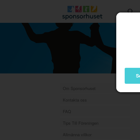
S
Om Sponsorhuset
Kontakta oss
FAQ
Tips Till Föreningen
Allmänna villkor