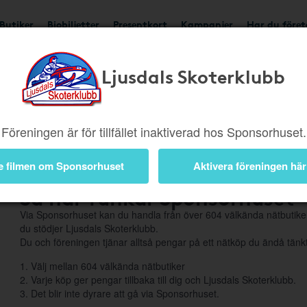
Butiker
Biobiljetter
Presentkort
Kampanjer
Har du före
Ljusdals Skoterklubb
Om Sponsorhuset
Föreningen är för tillfället inaktiverad hos Sponsorhuset.
e filmen om Sponsorhuset
Aktivera föreningen här
Så här funkar Sponsorhuset
Via Sponsorhuset kan du handla från över 604 välkända nätbutiker
du stödjer Ljusdals Skoterklubb.
Du och föreningen tjänar alltså pengar på ett nätköp du ändå tänkt
1. Välj mellan 604 välkända nätbutiker
2. Varje köp ger pengar tillbaka till dig och Ljusdals Skoterklubb.
3. Det blir inte dyrare att gå via Sponsorhuset.