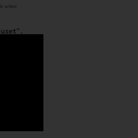
r artikel:
huset".