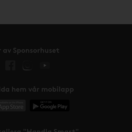
 av Sponsorhuset
da hem vår mobilapp
tallera "Handla Smart"