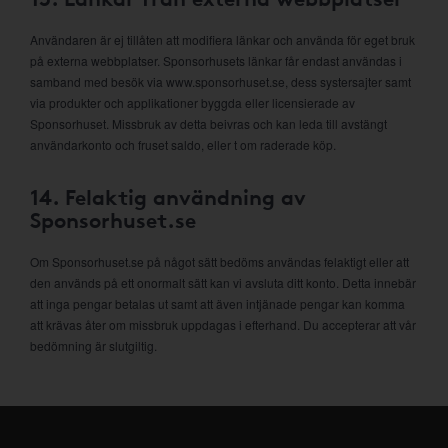
Användaren är ej tillåten att modifiera länkar och använda för eget bruk
på externa webbplatser. Sponsorhusets länkar får endast användas i
samband med besök via www.sponsorhuset.se, dess systersajter samt
via produkter och applikationer byggda eller licensierade av
Sponsorhuset. Missbruk av detta beivras och kan leda till avstängt
användarkonto och fruset saldo, eller t om raderade köp.
14. Felaktig användning av
Sponsorhuset.se
Om Sponsorhuset.se på något sätt bedöms användas felaktigt eller att
den används på ett onormalt sätt kan vi avsluta ditt konto. Detta innebär
att inga pengar betalas ut samt att även intjänade pengar kan komma
att krävas åter om missbruk uppdagas i efterhand. Du accepterar att vår
bedömning är slutgiltig.