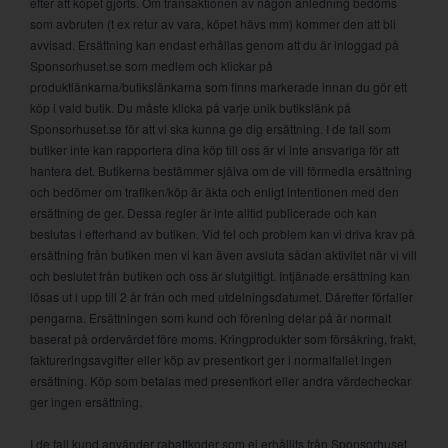
efter att köpet gjorts. Om transaktionen av någon anledning bedöms
som avbruten (t ex retur av vara, köpet hävs mm) kommer den att bli
avvisad. Ersättning kan endast erhållas genom att du är inloggad på
Sponsorhuset.se som medlem och klickar på
produktlänkarna/butikslänkarna som finns markerade innan du gör ett
köp i vald butik. Du måste klicka på varje unik butikslänk på
Sponsorhuset.se för att vi ska kunna ge dig ersättning. I de fall som
butiker inte kan rapportera dina köp till oss är vi inte ansvariga för att
hantera det. Butikerna bestämmer själva om de vill förmedla ersättning
och bedömer om trafiken/köp är äkta och enligt intentionen med den
ersättning de ger. Dessa regler är inte alltid publicerade och kan
beslutas i efterhand av butiken. Vid fel och problem kan vi driva krav på
ersättning från butiken men vi kan även avsluta sådan aktivitet när vi vill
och beslutet från butiken och oss är slutgiltigt. Intjänade ersättning kan
lösas ut i upp till 2 år från och med utdelningsdatumet. Därefter förfaller
pengarna. Ersättningen som kund och förening delar på är normalt
baserat på ordervärdet före moms. Kringprodukter som försäkring, frakt,
faktureringsavgifter eller köp av presentkort ger i normalfallet ingen
ersättning. Köp som betalas med presentkort eller andra värdecheckar
ger ingen ersättning.
I de fall kund använder rabattkoder som ej erhållits från Sponsorhuset