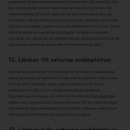
godkänner att www.sponsorhuset.se tillhandahålls dig i befintligt skick
och utan garantier på information eller teknisk lösning. Vi kan inte
hållas ansvariga för fel på någon del av Sponsorhuset.se vare sig
information, teknisk lösning eller annat som kan resultera i eventuella
förluster, krav, skada, utgifter eller andra förpliktelser och ansvar. Dessa
villkor är styrda av svensk lag och dispyter hanteras av svenska
domstolar. Om någon del av villkoren inte kan appliceras enligt svensk
lag kommer resterande del av villkoren fortfarande att gälla.
12. Länkar till externa webbplatser
Sponsorhuset.se länkar till flera länkar till flera externa webbplatser.
Dessa är utanför vår kontroll och vi kan inte ta ansvar för material som
finns på dem. Länkning i sig är ingen acceptans av en annan
webbplats innehåll. Vi kan inte garantera att alla länkar på
Sponsorhuset.se fungerar då vi inte kan kontrollera tillgänglighet på
butiker eller annat som kan påverka länkarna. Om du tycker att någon
länk leder till någon webbplats som innehåller stötande material eller
inte fungerar så meddela oss gärna så kan vi agera.
13. Länkar från externa webbplatser