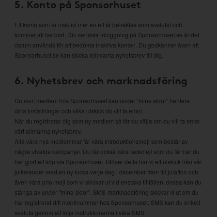
5. Konto på Sponsorhuset
Ett konto som är inaktivt mer än ett år betraktas som avslutat och
kommer att tas bort. Din senaste inloggning på Sponsorhuset.se är det
datum används för att bedöma inaktiva konton. Du godkänner även att
Sponsorhuset.se kan skicka relevanta nyhetsbrev till dig.
6. Nyhetsbrev och marknadsföring
Du som medlem hos Sponsorhuset kan under "mina sidor" hantera
dina inställningar och vilka utskick du vill ta emot.
När du registrerar dig som ny medlem så får du välja om du vill ta emot
vårt allmänna nyhetsbrev.
Alla våra nya medlemmar får våra introduktionsmejl som består av
några utvalda kampanjer. Du får också våra tackmejl som du får när du
har gjort ett köp via Sponsorhuset. Utöver detta har vi ett utskick från vår
julkalender med en ny lucka varje dag i december fram till julafton och
även våra prio-mejl som vi skickar ut vid enstaka tillfällen, dessa kan du
stänga av under "mina sidor". SMS-marknadsföring skickar vi ut om du
har registrerat ditt mobilnummer hos Sponsorhuset. SMS kan du enkelt
avsluta genom att följa instruktionerna i våra SMS.