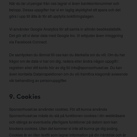
När du tar ut pengar från oss lagrar vi även bankkontonummer och
belopp. Dessa uppgifter har vi en laglig skyldighet att spara och det
görs i upp till åtta år för att uppfylla bokföringslagen.
Vi använder Google Analytics för att samla in allmän besöksstatistik.
Det gör att vi delar data med Google Inc. Vi erbjuder även inloggning
via Facebook Connect.
De samtycken du lämnat till oss kan du återkalla om du vill. Om du har
frågor om de data vi har om dig, radera eller ändra någon uppgift i
registren eller ditt konto hör av dig till info@sponsorhuset.se. Du kan
även kontakta Datainspektionen om du vill framföra klagomål avseende
vår behandling av personuppgifter.
9. Cookies
Sponsorhuset.se använder cookies. För att kunna använda
Sponsorhuset.se måste du slå på funktionen cookies i din webbläsare
och stänga av eventuella ytterligare funktioner på datorn som kan
blockera cookies. Utan det kommer vi inte att kunna ge dig poäng.
Cookies är en liten textfil som lagrar information på din hårddisk och är