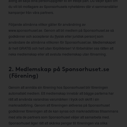
aldrig att sälja dina personuppgifter till en tredje part. Du väljer själv om
du vill bli mottagare av Sponsorhusets nyhetsbrev där vi sammanställer
kampanjer från våra partners.
Följande allmänna villkor gäller för användning av
www.sponsorhuset.se. Genom att bli medlem på Sponsorhuset.se så
godkänner och accepterar du [fysisk eller juridisk person] som
användare de allmänna villkoren för Sponsorhuset.se. Medlemskapet
är helt GRATIS och helt utan förpliktelser! Vi förbehåller oss rätten att
neka medlemskap eller att avsluta medlemskap utan förvarning.
2. Medlemskap på Sponsorhuset.se
(Förening)
Genom att anmäla sin förening hos Sponsorhuset blir föreningen
automatiskt medlem. Ett medlemskap innebär att bägge parterna har
rätt att använda varandras varumärken i tryck och skrift i sin
marknadsföring. Genom att föreningen aktiveras på Sponsorhuset
godkänner föreningen att de kan synas och marknadsföras tillsammans
med alla de partners som Sponsorhuset väljer att samarbeta med.
Sponsorhuset äger rätt att skänka pengar till föreningen via olika