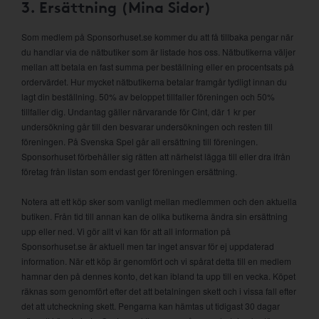
3. Ersättning (Mina Sidor)
Som medlem på Sponsorhuset.se kommer du att få tillbaka pengar när
du handlar via de nätbutiker som är listade hos oss. Nätbutikerna väljer
mellan att betala en fast summa per beställning eller en procentsats på
ordervärdet. Hur mycket nätbutikerna betalar framgår tydligt innan du
lagt din beställning. 50% av beloppet tillfaller föreningen och 50%
tillfaller dig. Undantag gäller närvarande för Cint, där 1 kr per
undersökning går till den besvarar undersökningen och resten till
föreningen. På Svenska Spel går all ersättning till föreningen.
Sponsorhuset förbehåller sig rätten att närhelst lägga till eller dra ifrån
företag från listan som endast ger föreningen ersättning.
Notera att ett köp sker som vanligt mellan medlemmen och den aktuella
butiken. Från tid till annan kan de olika butikerna ändra sin ersättning
upp eller ned. Vi gör allt vi kan för att all information på
Sponsorhuset.se är aktuell men tar inget ansvar för ej uppdaterad
information. När ett köp är genomfört och vi spårat detta till en medlem
hamnar den på dennes konto, det kan ibland ta upp till en vecka. Köpet
räknas som genomfört efter det att betalningen skett och i vissa fall efter
det att utcheckning skett. Pengarna kan hämtas ut tidigast 30 dagar