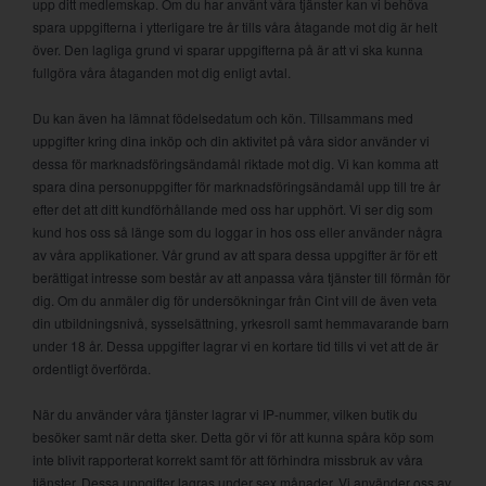
upp ditt medlemskap. Om du har använt våra tjänster kan vi behöva
spara uppgifterna i ytterligare tre år tills våra åtagande mot dig är helt
över. Den lagliga grund vi sparar uppgifterna på är att vi ska kunna
fullgöra våra åtaganden mot dig enligt avtal.
Du kan även ha lämnat födelsedatum och kön. Tillsammans med
uppgifter kring dina inköp och din aktivitet på våra sidor använder vi
dessa för marknadsföringsändamål riktade mot dig. Vi kan komma att
spara dina personuppgifter för marknadsföringsändamål upp till tre år
efter det att ditt kundförhållande med oss har upphört. Vi ser dig som
kund hos oss så länge som du loggar in hos oss eller använder några
av våra applikationer. Vår grund av att spara dessa uppgifter är för ett
berättigat intresse som består av att anpassa våra tjänster till förmån för
dig. Om du anmäler dig för undersökningar från Cint vill de även veta
din utbildningsnivå, sysselsättning, yrkesroll samt hemmavarande barn
under 18 år. Dessa uppgifter lagrar vi en kortare tid tills vi vet att de är
ordentligt överförda.
När du använder våra tjänster lagrar vi IP-nummer, vilken butik du
besöker samt när detta sker. Detta gör vi för att kunna spåra köp som
inte blivit rapporterat korrekt samt för att förhindra missbruk av våra
tjänster. Dessa uppgifter lagras under sex månader. Vi använder oss av