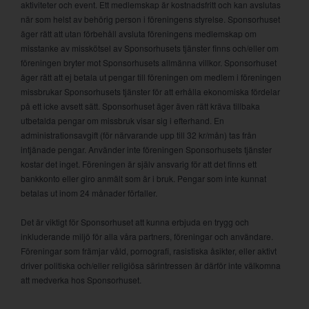
aktiviteter och event. Ett medlemskap är kostnadsfritt och kan avslutas
när som helst av behörig person i föreningens styrelse. Sponsorhuset
äger rätt att utan förbehåll avsluta föreningens medlemskap om
misstanke av misskötsel av Sponsorhusets tjänster finns och/eller om
föreningen bryter mot Sponsorhusets allmänna villkor. Sponsorhuset
äger rätt att ej betala ut pengar till föreningen om medlem i föreningen
missbrukar Sponsorhusets tjänster för att erhålla ekonomiska fördelar
på ett icke avsett sätt. Sponsorhuset äger även rätt kräva tillbaka
utbetalda pengar om missbruk visar sig i efterhand. En
administrationsavgift (för närvarande upp till 32 kr/mån) tas från
intjänade pengar. Använder inte föreningen Sponsorhusets tjänster
kostar det inget. Föreningen är själv ansvarig för att det finns ett
bankkonto eller giro anmält som är i bruk. Pengar som inte kunnat
betalas ut inom 24 månader förfaller.
Det är viktigt för Sponsorhuset att kunna erbjuda en trygg och
inkluderande miljö för alla våra partners, föreningar och användare.
Föreningar som främjar våld, pornografi, rasistiska åsikter, eller aktivt
driver politiska och/eller religiösa särintressen är därför inte välkomna
att medverka hos Sponsorhuset.