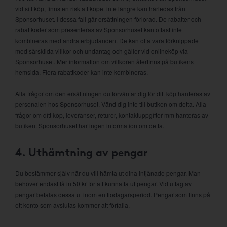
vid sitt köp, finns en risk att köpet inte längre kan härledas från
Sponsorhuset. I dessa fall går ersättningen förlorad. De rabatter och
rabattkoder som presenteras av Sponsorhuset kan oftast inte
kombineras med andra erbjudanden. De kan ofta vara förknippade
med särskilda villkor och undantag och gäller vid onlineköp via
Sponsorhuset. Mer information om villkoren återfinns på butikens
hemsida. Flera rabattkoder kan inte kombineras.
Alla frågor om den ersättningen du förväntar dig för ditt köp hanteras av
personalen hos Sponsorhuset. Vänd dig inte till butiken om detta. Alla
frågor om ditt köp, leveranser, returer, kontaktuppgifter mm hanteras av
butiken. Sponsorhuset har ingen information om detta.
4. Uthämtning av pengar
Du bestämmer själv när du vill hämta ut dina intjänade pengar. Man
behöver endast få in 50 kr för att kunna ta ut pengar. Vid uttag av
pengar betalas dessa ut inom en tiodagarsperiod. Pengar som finns på
ett konto som avslutas kommer att förfalla.