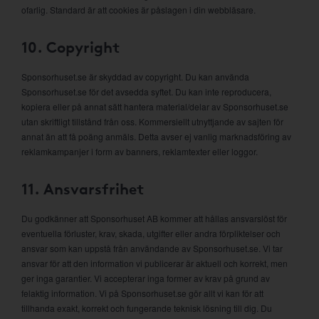
ofarlig. Standard är att cookies är påslagen i din webbläsare.
10. Copyright
Sponsorhuset.se är skyddad av copyright. Du kan använda
Sponsorhuset.se för det avsedda syftet. Du kan inte reproducera,
kopiera eller på annat sätt hantera material/delar av Sponsorhuset.se
utan skriftligt tillstånd från oss. Kommersiellt utnyttjande av sajten för
annat än att få poäng anmäls. Detta avser ej vanlig marknadsföring av
reklamkampanjer i form av banners, reklamtexter eller loggor.
11. Ansvarsfrihet
Du godkänner att Sponsorhuset AB kommer att hållas ansvarslöst för
eventuella förluster, krav, skada, utgifter eller andra förpliktelser och
ansvar som kan uppstå från användande av Sponsorhuset.se. Vi tar
ansvar för att den information vi publicerar är aktuell och korrekt, men
ger inga garantier. Vi accepterar inga former av krav på grund av
felaktig information. Vi på Sponsorhuset.se gör allt vi kan för att
tillhanda exakt, korrekt och fungerande teknisk lösning till dig. Du