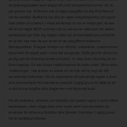
ett spårningssystem som skapar ett unikt transaktionsnummer när du
går genom oss. Vi lämnar inte ut några uppgifter om dig till butikerna
när du handlar. Butikerna har alla sin egen integritetspolicy och lagrar
data utifrån sina behov. I vissa fall länkas du via en tredje part, de kan
då se och lagra ditt IP-nummer och en del annan data som din dators
webbläsare ger ifrån sig. Någon data mer än transaktionsnummret får
de ej från oss men de kan ta del av de uppgifterna butikerna
återrapporterar. Vi lagrar detaljer om ditt köp, ordervärde, ordernummer,
tidpunkten för köpet samt i vissa fall varugrupp. Detta görs för att kunna
ge dig och din förening korrekt provision. Vi visar även dina köp på din
föreningssida. Du kan ändra inställningarna för detta under ”Mina sidor
-Inställningar”. Här ändrar du också om du inte vill ha mejl där ditt
senaste köp redovisas. Om du rapporterar ett saknat köp lagrar vi även
dina kommentarer tills ärendet är avklarat. Laglig grund för detta är att
vi ska kunna fullgöra våra åtaganden mot dig enligt avtal.
För att utvärdera, utveckla och förbättra vårt system lagrar vi även vilken
webbläsare, vilken slags dator eller mobil samt operativsystem du
använder för att kunna förbättra våra tjänster i framtiden. Laglig grund
här är berättigat intresse.