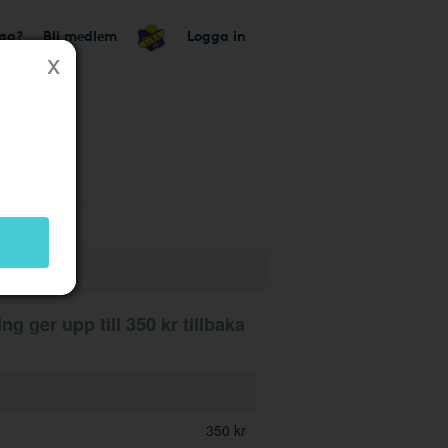
tag?
Bli medlem
Logga in
 butik
g ger upp till 350 kr tillbaka
350 kr