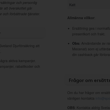
örsäkringar och personlig
Katt
är att överskottet går
ar och förbättrade tjänster.
Allmänna villkor
:
Ersättning ges i normalf
r
presentkort och frakt.
Obs:
Användande av raba
Sveland Djurförsäkring att
Mecenat) som ej utfärdat
.
din cashback går förlora
några aktiva kampanjer.
kampanjer, rabattkoder och
Frågor om ersätt
Om du har frågor om ersätt
vänligen kontakta
info@spo
OBS
: Kontakta aldrig Svel