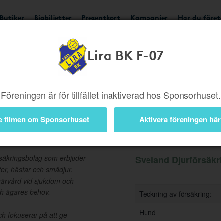
Butiker
Biobiljetter
Presentkort
Kampanjer
Har du före
Lira BK F-07
Ger upp till 350 kr
Besök
Föreningen är för tillfället inaktiverad hos Sponsorhuset.
e filmen om Sponsorhuset
Aktivera föreningen här
g
Information
örsäkringsbolag som erbjuder
Sveland Djurförsäkrin
ter, hästar och smådjur.
inärvård vid sjukdom och
ch ägares behov.
Teckning av försäkring:
Hund
ch fokuserar på att ge