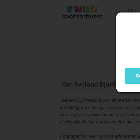
S
Om Sveland Djurförsäkrin
Sveland Djurförsäkring är ett svenskt f
försäkringar för husdjur som hundar, kat
Deras tjänster täcker bland annat veter
olycksfall och kan anpassas efter djur o
Företaget har över 100 års erfarenhet o