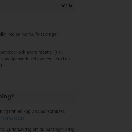
300 kr
allet inte på moms, försäkringar,
ttkoder och andra rabatter (t ex
s av Sponsorhuset kan resultera i att
d.
ning?
ning från ett köp via Sponsorhuset,
nsorhuset.se
and Djurförsäkring om du har frågor kring