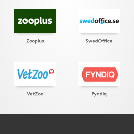
Zooplus
SwedOffice
VetZoo
Fyndiq