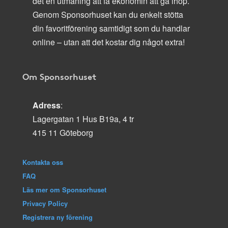
det en utmaning att få ekonomin att gå ihop.
Genom Sponsorhuset kan du enkelt stötta
din favoritförening samtidigt som du handlar
online – utan att det kostar dig något extra!
Om Sponsorhuset
Adress
:
Lagergatan 1 Hus B19a, 4 tr
415 11 Göteborg
Kontakta oss
FAQ
Läs mer om Sponsorhuset
Privacy Policy
Registrera ny förening