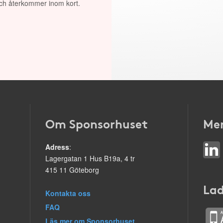
 och återkommer inom kort.
Om Sponsorhuset
Mer
Adress
:
Lagergatan 1 Hus B19a, 4 tr
415 11 Göteborg
Lad
Kontakta oss
FAQ
Läs mer om Sponsorhuset