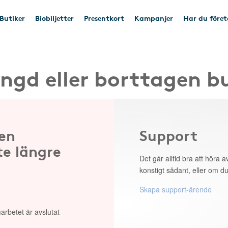
Butiker
Biobiljetter
Presentkort
Kampanjer
Har du före
ngd eller borttagen b
 en
Support
te längre
Det går alltid bra att höra av
konstigt sådant, eller om du
Skapa support-ärende
arbetet är avslutat