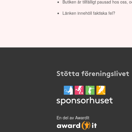
Butiken är tillfälligt pausad hos oss,
Länken innehöll faktiska fel?
Stötta föreningslivet
En del av AwardIt