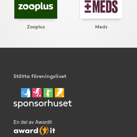
Zooplus
Meds
Stötta föreningslivet
En del av AwardIt