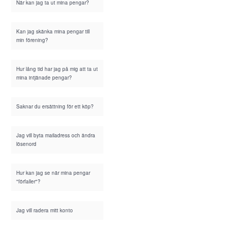
När kan jag ta ut mina pengar?
Kan jag skänka mina pengar till
min förening?
Hur lång tid har jag på mig att ta ut
mina intjänade pengar?
Saknar du ersättning för ett köp?
Jag vill byta mailadress och ändra
lösenord
Hur kan jag se när mina pengar
"förfaller"?
Jag vill radera mitt konto