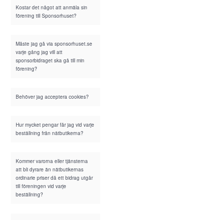
Kostar det något att anmäla sin
förening till Sponsorhuset?
Måste jag gå via sponsorhuset.se
varje gång jag vill att
sponsorbidraget ska gå till min
förening?
Behöver jag acceptera cookies?
Hur mycket pengar får jag vid varje
beställning från nätbutikerna?
Kommer varorna eller tjänsterna
att bli dyrare än nätbutikernas
ordinarie priser då ett bidrag utgår
till föreningen vid varje
beställning?