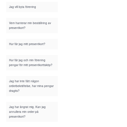
Jag vill byta förening
Vem hanterar min beställning av
presentkort?
Hur får jag mitt presentkort?
Hur får jag och min förening
pengar för mitt presentkorttsköp?
Jag har inte fått någon
orderbekräftelse, har mina pengar
dragits?
Jag har ångrat mig. Kan jag
annullera min order på
presentkort?