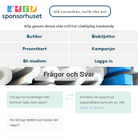
Köp genom denna sida stöttar Linköping Innebandy
Butiker
Biobiljetter
Presentkort
Kampanjer
Bli medlem
Logga in
Frågor och Svar
Om jag har funderingar eller
Kontakta vår support på
behöver hjälp med något?
support@sponsorhuset.se, eller
skapa ett ärende
.
Hur blir jag medlem och kostar det
något?