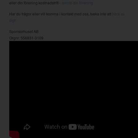
eller din förening kostnadsfritt -
anmäl din förening
Har du frågor eller vill komma i kontakt med oss, tveka inte att
höra av
dig
!
Sponsorhuset AB
Orgnr: 556831-3109