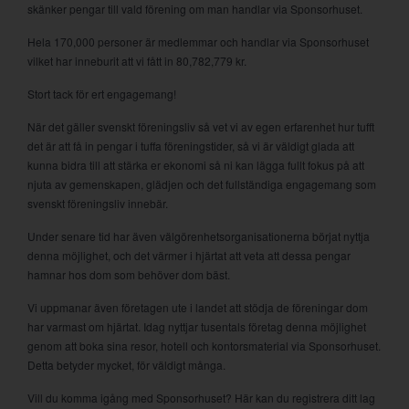
skänker pengar till vald förening om man handlar via Sponsorhuset.
Hela 170,000 personer är medlemmar och handlar via Sponsorhuset
vilket har inneburit att vi fått in 80,782,779 kr.
Stort tack för ert engagemang!
När det gäller svenskt föreningsliv så vet vi av egen erfarenhet hur tufft
det är att få in pengar i tuffa föreningstider, så vi är väldigt glada att
kunna bidra till att stärka er ekonomi så ni kan lägga fullt fokus på att
njuta av gemenskapen, glädjen och det fullständiga engagemang som
svenskt föreningsliv innebär.
Under senare tid har även välgörenhetsorganisationerna börjat nyttja
denna möjlighet, och det värmer i hjärtat att veta att dessa pengar
hamnar hos dom som behöver dom bäst.
Vi uppmanar även företagen ute i landet att stödja de föreningar dom
har varmast om hjärtat. Idag nyttjar tusentals företag denna möjlighet
genom att boka sina resor, hotell och kontorsmaterial via Sponsorhuset.
Detta betyder mycket, för väldigt många.
Vill du komma igång med Sponsorhuset? Här kan du registrera ditt lag