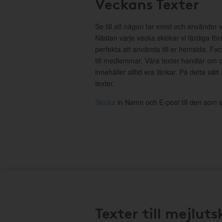
Veckans Texter
Se till att någon tar emot och använder 
Nästan varje vecka skickar vi färdiga för
perfekta att använda till er hemsida, Fa
till medlemmar. Våra texter handlar om o
innehåller alltid era länkar. På detta sätt
texter.
Skicka
in Namn och E-post till den som s
Texter till mejluts