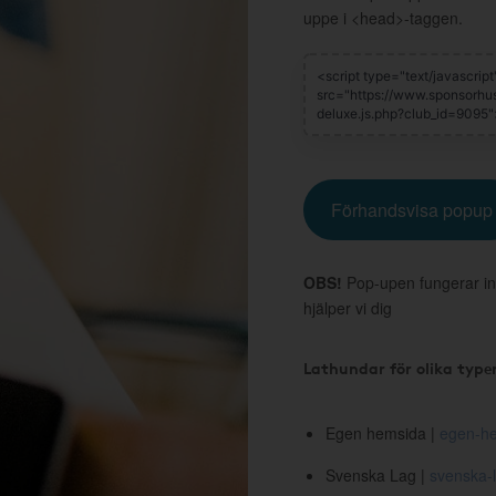
uppe i <head>-taggen.
Förhandsvisa popup
OBS!
Pop-upen fungerar in
hjälper vi dig
Lathundar för olika type
Egen hemsida |
egen-he
Svenska Lag |
svenska-l