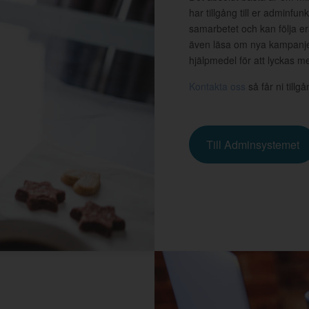
har tillgång till er adminfu
samarbetet och kan följa er
även läsa om nya kampanjer
hjälpmedel för att lyckas 
Kontakta oss
så får ni tillg
Till Adminsystemet