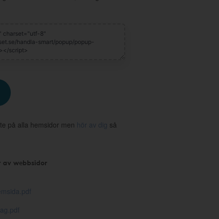
te på alla hemsidor men
hör av dig
så
r av webbsidor
msida.pdf
ag.pdf