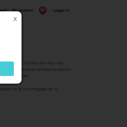
tag?
Bli medlem
Logga in
tionen till alla och lära dem hur man
 vi rekommenderar att minst en person
Adminbehörighet.
danför så är vi övertygade att ni