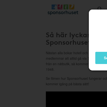
Så här lyckas ni 
Sponsorhuset
Nästan alla bokar hotell och handlar på n
S
medlemmar att alltid gå via Sponsorhus
från en nätbutik, så kommer det att bli f
1948.
Se filmen hur Sponsorhuset fungerar o
kommer igång på bästa sätt!