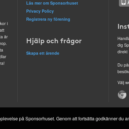
Läs mer om Sponsorhuset
Privacy Policy
Registrera ny förening
kor i
Ins
att
ta är
Hjälp och frågor
Handla
hop.
dig Sp
ta
direkt
Skapa ett ärende
dlar
ra!
Du på
besöke
Välj w
 upplevelse på Sponsorhuset. Genom att fortsätta godkänner du