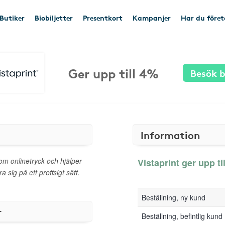
Butiker
Biobiljetter
Presentkort
Kampanjer
Har du före
Ger upp till 4%
Besök b
Information
nom onlinetryck och hjälper
Vistaprint ger upp ti
 sig på ett proffsigt sätt.
Beställning, ny kund
r
Beställning, befintlig kund