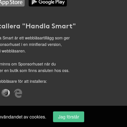
tallera "Handla Smart"
 Smart är ett webbläsartillägg som ger
onsorhuset i en minifierad version,
 i webbläsaren.
minns om Sponsorhuset när du
r en butik som finns ansluten hos oss.
ebbläsare för att installera:
 användandet av cookies.
Jag förstår