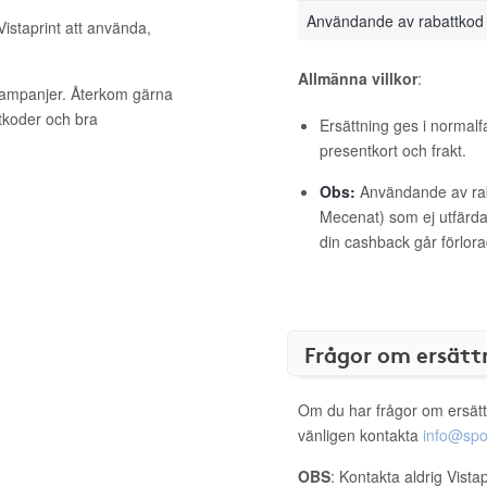
Användande av rabattkod
Vistaprint att använda,
Allmänna villkor
:
 kampanjer. Återkom gärna
ttkoder och bra
Ersättning ges i normalf
presentkort och frakt.
Obs:
Användande av raba
Mecenat) som ej utfärdat
din cashback går förlora
Frågor om ersätt
Om du har frågor om ersätt
vänligen kontakta
info@spo
OBS
: Kontakta aldrig Vista