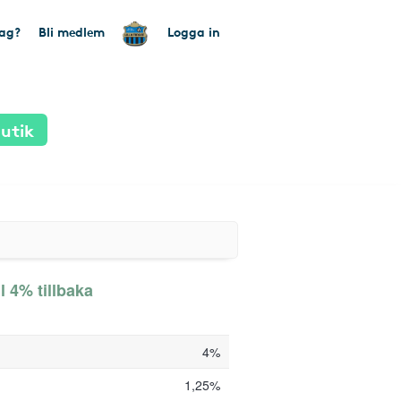
tag?
Bli medlem
Logga in
utik
ll 4% tillbaka
4%
1,25%