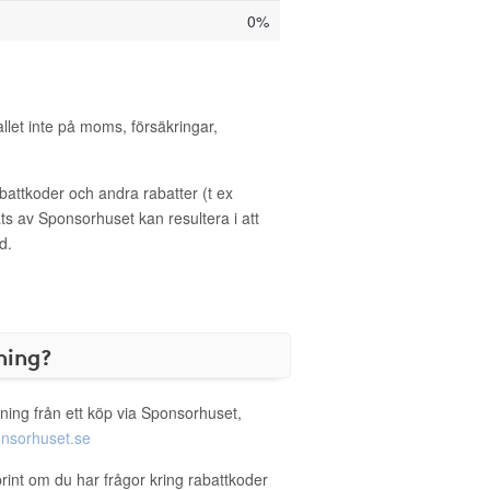
0%
allet inte på moms, försäkringar,
ttkoder och andra rabatter (t ex
s av Sponsorhuset kan resultera i att
d.
ning?
ning från ett köp via Sponsorhuset,
nsorhuset.se
print om du har frågor kring rabattkoder