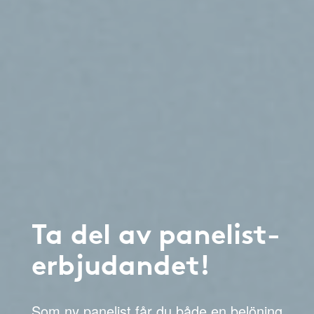
Ta del av panelist-
erbjudandet!
Som ny panelist får du både en belöning