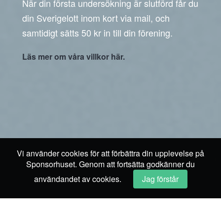
När din första undersökning är slutförd får du
din Sverigelott inom kort via mail, och
samtidigt sätts 50 kr in till din förening.
Läs mer om våra villkor här.
Vi använder cookies för att förbättra din upplevelse på
Sponsorhuset. Genom att fortsätta godkänner du
användandet av cookies.
Jag förstår