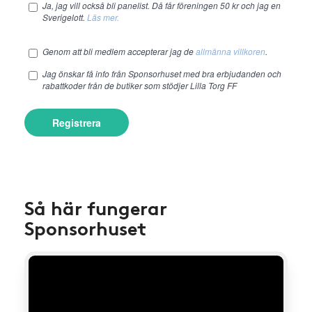
Ja, jag vill också bli panelist. Då får föreningen 50 kr och jag en
Sverigelott.
Läs mer.
Genom att bli medlem accepterar jag de
allmänna villkoren
.
Jag önskar få info från Sponsorhuset med bra erbjudanden och
rabattkoder från de butiker som stödjer Lilla Torg FF
Registrera
Så här fungerar
Sponsorhuset