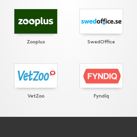
Zooplus
SwedOffice
VetZoo
Fyndiq