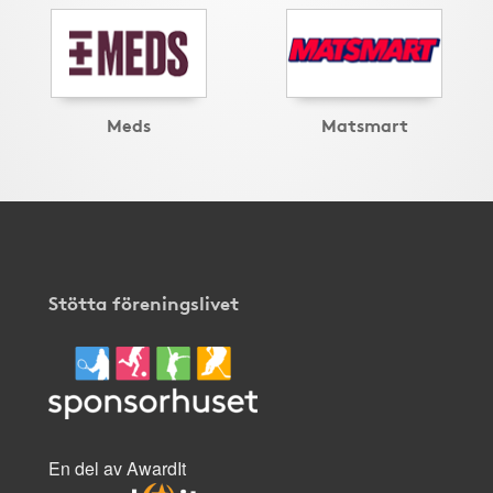
Meds
Matsmart
Stötta föreningslivet
En del av AwardIt