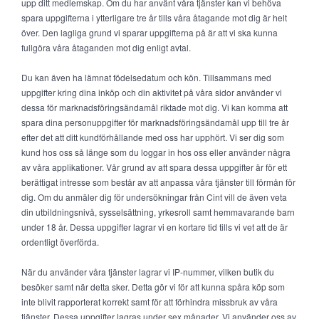
upp ditt medlemskap. Om du har använt våra tjänster kan vi behöva
spara uppgifterna i ytterligare tre år tills våra åtagande mot dig är helt
över. Den lagliga grund vi sparar uppgifterna på är att vi ska kunna
fullgöra våra åtaganden mot dig enligt avtal.
Du kan även ha lämnat födelsedatum och kön. Tillsammans med
uppgifter kring dina inköp och din aktivitet på våra sidor använder vi
dessa för marknadsföringsändamål riktade mot dig. Vi kan komma att
spara dina personuppgifter för marknadsföringsändamål upp till tre år
efter det att ditt kundförhållande med oss har upphört. Vi ser dig som
kund hos oss så länge som du loggar in hos oss eller använder några
av våra applikationer. Vår grund av att spara dessa uppgifter är för ett
berättigat intresse som består av att anpassa våra tjänster till förmån för
dig. Om du anmäler dig för undersökningar från Cint vill de även veta
din utbildningsnivå, sysselsättning, yrkesroll samt hemmavarande barn
under 18 år. Dessa uppgifter lagrar vi en kortare tid tills vi vet att de är
ordentligt överförda.
När du använder våra tjänster lagrar vi IP-nummer, vilken butik du
besöker samt när detta sker. Detta gör vi för att kunna spåra köp som
inte blivit rapporterat korrekt samt för att förhindra missbruk av våra
tjänster. Dessa uppgifter lagras under sex månader. Vi använder oss av