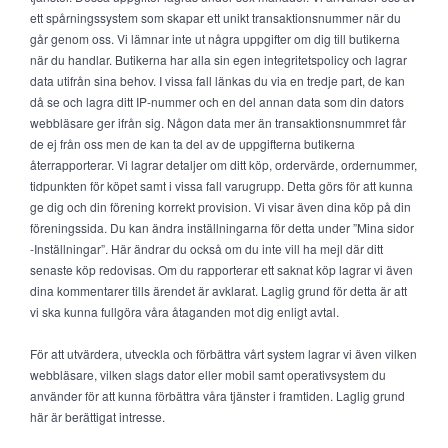
ett spårningssystem som skapar ett unikt transaktionsnummer när du
går genom oss. Vi lämnar inte ut några uppgifter om dig till butikerna
när du handlar. Butikerna har alla sin egen integritetspolicy och lagrar
data utifrån sina behov. I vissa fall länkas du via en tredje part, de kan
då se och lagra ditt IP-nummer och en del annan data som din dators
webbläsare ger ifrån sig. Någon data mer än transaktionsnummret får
de ej från oss men de kan ta del av de uppgifterna butikerna
återrapporterar. Vi lagrar detaljer om ditt köp, ordervärde, ordernummer,
tidpunkten för köpet samt i vissa fall varugrupp. Detta görs för att kunna
ge dig och din förening korrekt provision. Vi visar även dina köp på din
föreningssida. Du kan ändra inställningarna för detta under ”Mina sidor
-Inställningar”. Här ändrar du också om du inte vill ha mejl där ditt
senaste köp redovisas. Om du rapporterar ett saknat köp lagrar vi även
dina kommentarer tills ärendet är avklarat. Laglig grund för detta är att
vi ska kunna fullgöra våra åtaganden mot dig enligt avtal.
För att utvärdera, utveckla och förbättra vårt system lagrar vi även vilken
webbläsare, vilken slags dator eller mobil samt operativsystem du
använder för att kunna förbättra våra tjänster i framtiden. Laglig grund
här är berättigat intresse.