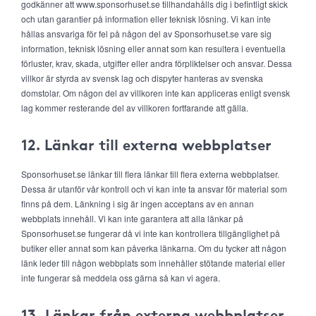
godkänner att www.sponsorhuset.se tillhandahålls dig i befintligt skick
och utan garantier på information eller teknisk lösning. Vi kan inte
hållas ansvariga för fel på någon del av Sponsorhuset.se vare sig
information, teknisk lösning eller annat som kan resultera i eventuella
förluster, krav, skada, utgifter eller andra förpliktelser och ansvar. Dessa
villkor är styrda av svensk lag och dispyter hanteras av svenska
domstolar. Om någon del av villkoren inte kan appliceras enligt svensk
lag kommer resterande del av villkoren fortfarande att gälla.
12. Länkar till externa webbplatser
Sponsorhuset.se länkar till flera länkar till flera externa webbplatser.
Dessa är utanför vår kontroll och vi kan inte ta ansvar för material som
finns på dem. Länkning i sig är ingen acceptans av en annan
webbplats innehåll. Vi kan inte garantera att alla länkar på
Sponsorhuset.se fungerar då vi inte kan kontrollera tillgänglighet på
butiker eller annat som kan påverka länkarna. Om du tycker att någon
länk leder till någon webbplats som innehåller stötande material eller
inte fungerar så meddela oss gärna så kan vi agera.
13. Länkar från externa webbplatser