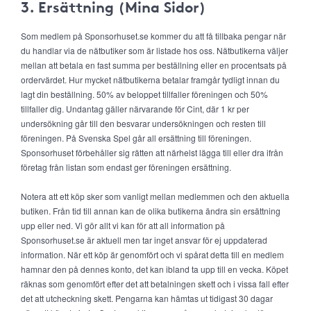
3. Ersättning (Mina Sidor)
Som medlem på Sponsorhuset.se kommer du att få tillbaka pengar när
du handlar via de nätbutiker som är listade hos oss. Nätbutikerna väljer
mellan att betala en fast summa per beställning eller en procentsats på
ordervärdet. Hur mycket nätbutikerna betalar framgår tydligt innan du
lagt din beställning. 50% av beloppet tillfaller föreningen och 50%
tillfaller dig. Undantag gäller närvarande för Cint, där 1 kr per
undersökning går till den besvarar undersökningen och resten till
föreningen. På Svenska Spel går all ersättning till föreningen.
Sponsorhuset förbehåller sig rätten att närhelst lägga till eller dra ifrån
företag från listan som endast ger föreningen ersättning.
Notera att ett köp sker som vanligt mellan medlemmen och den aktuella
butiken. Från tid till annan kan de olika butikerna ändra sin ersättning
upp eller ned. Vi gör allt vi kan för att all information på
Sponsorhuset.se är aktuell men tar inget ansvar för ej uppdaterad
information. När ett köp är genomfört och vi spårat detta till en medlem
hamnar den på dennes konto, det kan ibland ta upp till en vecka. Köpet
räknas som genomfört efter det att betalningen skett och i vissa fall efter
det att utcheckning skett. Pengarna kan hämtas ut tidigast 30 dagar