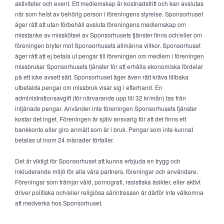
aktiviteter och event. Ett medlemskap är kostnadsfritt och kan avslutas
när som helst av behörig person i föreningens styrelse. Sponsorhuset
äger rätt att utan förbehåll avsluta föreningens medlemskap om
misstanke av misskötsel av Sponsorhusets tjänster finns och/eller om
föreningen bryter mot Sponsorhusets allmänna villkor. Sponsorhuset
äger rätt att ej betala ut pengar till föreningen om medlem i föreningen
missbrukar Sponsorhusets tjänster för att erhålla ekonomiska fördelar
på ett icke avsett sätt. Sponsorhuset äger även rätt kräva tillbaka
utbetalda pengar om missbruk visar sig i efterhand. En
administrationsavgift (för närvarande upp till 32 kr/mån) tas från
intjänade pengar. Använder inte föreningen Sponsorhusets tjänster
kostar det inget. Föreningen är själv ansvarig för att det finns ett
bankkonto eller giro anmält som är i bruk. Pengar som inte kunnat
betalas ut inom 24 månader förfaller.
Det är viktigt för Sponsorhuset att kunna erbjuda en trygg och
inkluderande miljö för alla våra partners, föreningar och användare.
Föreningar som främjar våld, pornografi, rasistiska åsikter, eller aktivt
driver politiska och/eller religiösa särintressen är därför inte välkomna
att medverka hos Sponsorhuset.