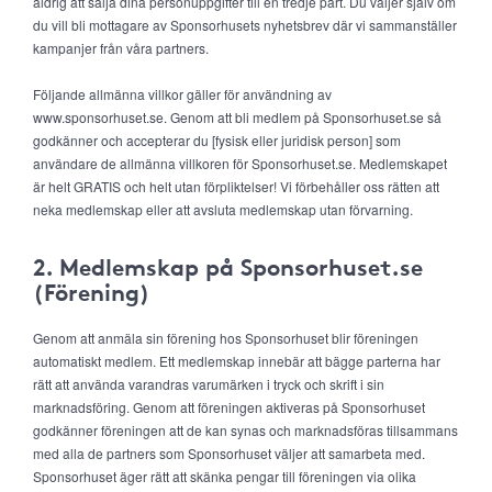
aldrig att sälja dina personuppgifter till en tredje part. Du väljer själv om
du vill bli mottagare av Sponsorhusets nyhetsbrev där vi sammanställer
kampanjer från våra partners.
Följande allmänna villkor gäller för användning av
www.sponsorhuset.se. Genom att bli medlem på Sponsorhuset.se så
godkänner och accepterar du [fysisk eller juridisk person] som
användare de allmänna villkoren för Sponsorhuset.se. Medlemskapet
är helt GRATIS och helt utan förpliktelser! Vi förbehåller oss rätten att
neka medlemskap eller att avsluta medlemskap utan förvarning.
2. Medlemskap på Sponsorhuset.se
(Förening)
Genom att anmäla sin förening hos Sponsorhuset blir föreningen
automatiskt medlem. Ett medlemskap innebär att bägge parterna har
rätt att använda varandras varumärken i tryck och skrift i sin
marknadsföring. Genom att föreningen aktiveras på Sponsorhuset
godkänner föreningen att de kan synas och marknadsföras tillsammans
med alla de partners som Sponsorhuset väljer att samarbeta med.
Sponsorhuset äger rätt att skänka pengar till föreningen via olika