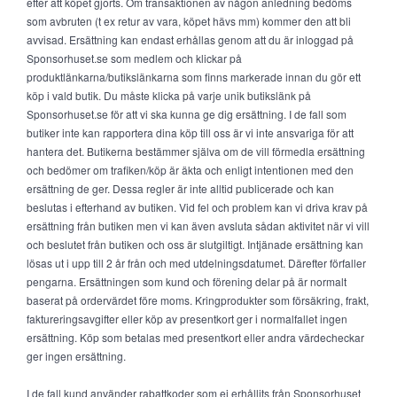
efter att köpet gjorts. Om transaktionen av någon anledning bedöms
som avbruten (t ex retur av vara, köpet hävs mm) kommer den att bli
avvisad. Ersättning kan endast erhållas genom att du är inloggad på
Sponsorhuset.se som medlem och klickar på
produktlänkarna/butikslänkarna som finns markerade innan du gör ett
köp i vald butik. Du måste klicka på varje unik butikslänk på
Sponsorhuset.se för att vi ska kunna ge dig ersättning. I de fall som
butiker inte kan rapportera dina köp till oss är vi inte ansvariga för att
hantera det. Butikerna bestämmer själva om de vill förmedla ersättning
och bedömer om trafiken/köp är äkta och enligt intentionen med den
ersättning de ger. Dessa regler är inte alltid publicerade och kan
beslutas i efterhand av butiken. Vid fel och problem kan vi driva krav på
ersättning från butiken men vi kan även avsluta sådan aktivitet när vi vill
och beslutet från butiken och oss är slutgiltigt. Intjänade ersättning kan
lösas ut i upp till 2 år från och med utdelningsdatumet. Därefter förfaller
pengarna. Ersättningen som kund och förening delar på är normalt
baserat på ordervärdet före moms. Kringprodukter som försäkring, frakt,
faktureringsavgifter eller köp av presentkort ger i normalfallet ingen
ersättning. Köp som betalas med presentkort eller andra värdecheckar
ger ingen ersättning.
I de fall kund använder rabattkoder som ej erhållits från Sponsorhuset