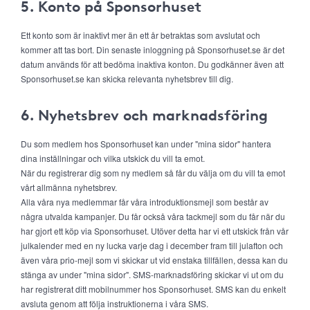
5. Konto på Sponsorhuset
Ett konto som är inaktivt mer än ett år betraktas som avslutat och
kommer att tas bort. Din senaste inloggning på Sponsorhuset.se är det
datum används för att bedöma inaktiva konton. Du godkänner även att
Sponsorhuset.se kan skicka relevanta nyhetsbrev till dig.
6. Nyhetsbrev och marknadsföring
Du som medlem hos Sponsorhuset kan under "mina sidor" hantera
dina inställningar och vilka utskick du vill ta emot.
När du registrerar dig som ny medlem så får du välja om du vill ta emot
vårt allmänna nyhetsbrev.
Alla våra nya medlemmar får våra introduktionsmejl som består av
några utvalda kampanjer. Du får också våra tackmejl som du får när du
har gjort ett köp via Sponsorhuset. Utöver detta har vi ett utskick från vår
julkalender med en ny lucka varje dag i december fram till julafton och
även våra prio-mejl som vi skickar ut vid enstaka tillfällen, dessa kan du
stänga av under "mina sidor". SMS-marknadsföring skickar vi ut om du
har registrerat ditt mobilnummer hos Sponsorhuset. SMS kan du enkelt
avsluta genom att följa instruktionerna i våra SMS.