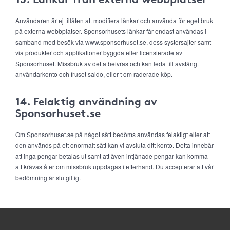
Användaren är ej tillåten att modifiera länkar och använda för eget bruk
på externa webbplatser. Sponsorhusets länkar får endast användas i
samband med besök via www.sponsorhuset.se, dess systersajter samt
via produkter och applikationer byggda eller licensierade av
Sponsorhuset. Missbruk av detta beivras och kan leda till avstängt
användarkonto och fruset saldo, eller t om raderade köp.
14. Felaktig användning av
Sponsorhuset.se
Om Sponsorhuset.se på något sätt bedöms användas felaktigt eller att
den används på ett onormalt sätt kan vi avsluta ditt konto. Detta innebär
att inga pengar betalas ut samt att även intjänade pengar kan komma
att krävas åter om missbruk uppdagas i efterhand. Du accepterar att vår
bedömning är slutgiltig.