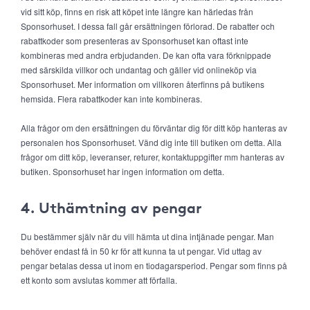
vid sitt köp, finns en risk att köpet inte längre kan härledas från
Sponsorhuset. I dessa fall går ersättningen förlorad. De rabatter och
rabattkoder som presenteras av Sponsorhuset kan oftast inte
kombineras med andra erbjudanden. De kan ofta vara förknippade
med särskilda villkor och undantag och gäller vid onlineköp via
Sponsorhuset. Mer information om villkoren återfinns på butikens
hemsida. Flera rabattkoder kan inte kombineras.
Alla frågor om den ersättningen du förväntar dig för ditt köp hanteras av
personalen hos Sponsorhuset. Vänd dig inte till butiken om detta. Alla
frågor om ditt köp, leveranser, returer, kontaktuppgifter mm hanteras av
butiken. Sponsorhuset har ingen information om detta.
4. Uthämtning av pengar
Du bestämmer själv när du vill hämta ut dina intjänade pengar. Man
behöver endast få in 50 kr för att kunna ta ut pengar. Vid uttag av
pengar betalas dessa ut inom en tiodagarsperiod. Pengar som finns på
ett konto som avslutas kommer att förfalla.