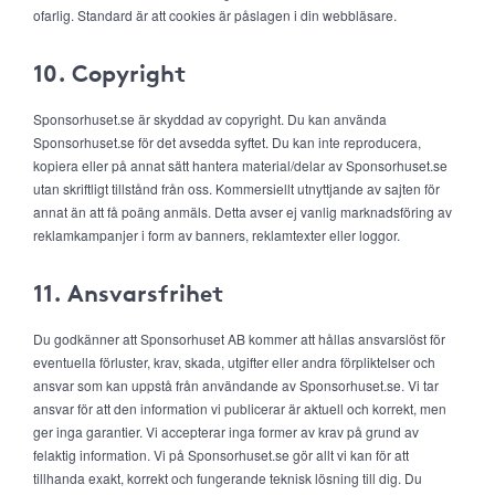
ofarlig. Standard är att cookies är påslagen i din webbläsare.
10. Copyright
Sponsorhuset.se är skyddad av copyright. Du kan använda
Sponsorhuset.se för det avsedda syftet. Du kan inte reproducera,
kopiera eller på annat sätt hantera material/delar av Sponsorhuset.se
utan skriftligt tillstånd från oss. Kommersiellt utnyttjande av sajten för
annat än att få poäng anmäls. Detta avser ej vanlig marknadsföring av
reklamkampanjer i form av banners, reklamtexter eller loggor.
11. Ansvarsfrihet
Du godkänner att Sponsorhuset AB kommer att hållas ansvarslöst för
eventuella förluster, krav, skada, utgifter eller andra förpliktelser och
ansvar som kan uppstå från användande av Sponsorhuset.se. Vi tar
ansvar för att den information vi publicerar är aktuell och korrekt, men
ger inga garantier. Vi accepterar inga former av krav på grund av
felaktig information. Vi på Sponsorhuset.se gör allt vi kan för att
tillhanda exakt, korrekt och fungerande teknisk lösning till dig. Du