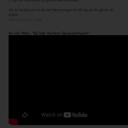
Vill du ha tips på hur du kan tjäna pengar till ditt lag på läs gärna vår
artikel:
Tjäna pengar till laget
Se vår film, "Så här funkar Sponsorhuset".