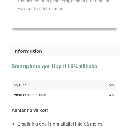
kombineras med andra erbjudanden eller rabatter.
Fraktkostnad tillkommer.
Information
Smartphoto ger Upp till 9% tillbaka
Ny kund
9%
Återkommande kund
4%
Allmänna villkor
:
Ersättning ges i normalfallet inte på moms,