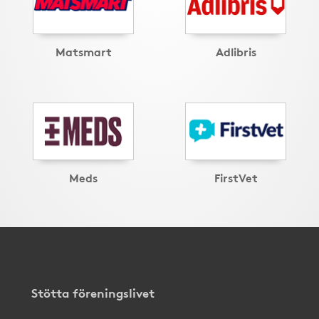
Matsmart
Adlibris
Meds
FirstVet
Stötta föreningslivet