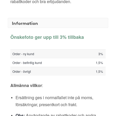
rabattkoder och bra erbjudanden.
Information
Önskefoto ger upp till 3% tillbaka
Order - ny kund
3%
Order - befintlig kund
1,5%
Order - övrigt
1,5%
Allmänna villkor
:
Ersättning ges i normalfallet inte på moms,
försäkringar, presentkort och frakt.
Obs:
Användande av rabattkoder och andra