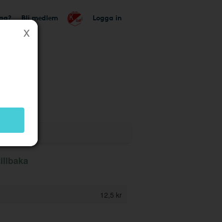
tag?
Bli medlem
Logga in
ik
illbaka
12,5 kr