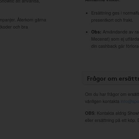
 Showtic att använda,
Ersättning ges i normalf
ampanjer. Återkom gärna
presentkort och frakt.
ttkoder och bra
Obs:
Användande av raba
Mecenat) som ej utfärdat
din cashback går förlora
Frågor om ersätt
Om du har frågor om ersätt
vänligen kontakta
info@spo
OBS
: Kontakta aldrig Show
eller ersättning på ett köp