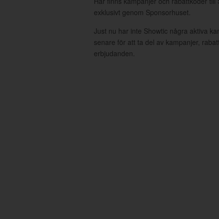
Här finns kampanjer och rabattkoder till
exklusivt genom Sponsorhuset.
Just nu har inte Showtic några aktiva k
senare för att ta del av kampanjer, raba
erbjudanden.