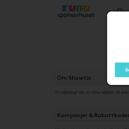
S
Om Showtic
En biljettsajt där du hittar biljetter till
Kampanjer & Rabattkode