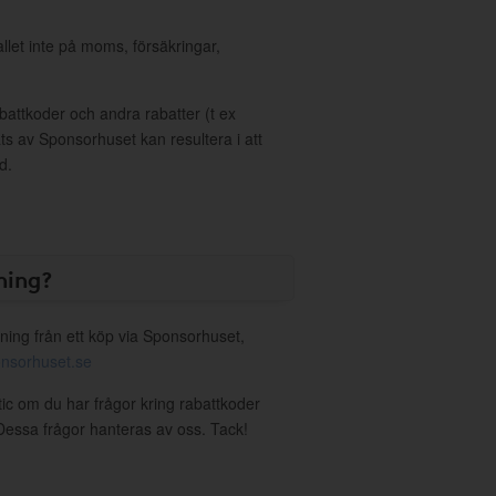
allet inte på moms, försäkringar,
ttkoder och andra rabatter (t ex
s av Sponsorhuset kan resultera i att
d.
ning?
ning från ett köp via Sponsorhuset,
nsorhuset.se
tic om du har frågor kring rabattkoder
. Dessa frågor hanteras av oss. Tack!