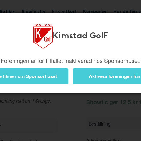
Butiker
Biobiljetter
Presentkort
Kampanjer
Har du före
Kimstad GoIF
Ger 12,5 kr
Besök but
Föreningen är för tillfället inaktiverad hos Sponsorhuset.
e filmen om Sponsorhuset
Aktivera föreningen här
Information
 evenemang runt om i Sverige.
Showtic ger 12,5 kr t
Beställning
r
Allmänna villkor
: