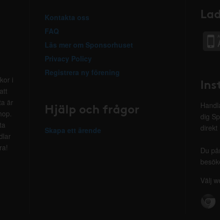
Lad
Kontakta oss
FAQ
Läs mer om Sponsorhuset
Privacy Policy
Registrera ny förening
kor i
Ins
att
ta är
Hjälp och frågor
Handla
hop.
dig Sp
ta
direkt
Skapa ett ärende
dlar
ra!
Du på
besöke
Välj w