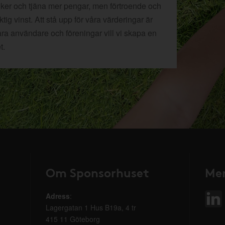
tiker och tjäna mer pengar, men förtroende och
ig vinst. Att stå upp för våra värderingar är
åra användare och föreningar vill vi skapa en
t.
Om Sponsorhuset
Mer
Adress
:
Lagergatan 1 Hus B19a, 4 tr
415 11 Göteborg