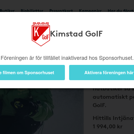
Butiker
Biobiljetter
Presentkort
Kampanjer
Har du före
Kimstad GoIF
Bli medlem 
och Kimsta
pengar till
Föreningen är för tillfället inaktiverad hos Sponsorhuset.
dina nätkö
e filmen om Sponsorhuset
Aktivera föreningen här
Handla via Sp
nätbutiker så 
automatiskt pe
GoIF.
Hittills Intjäna
1 994,00 kr