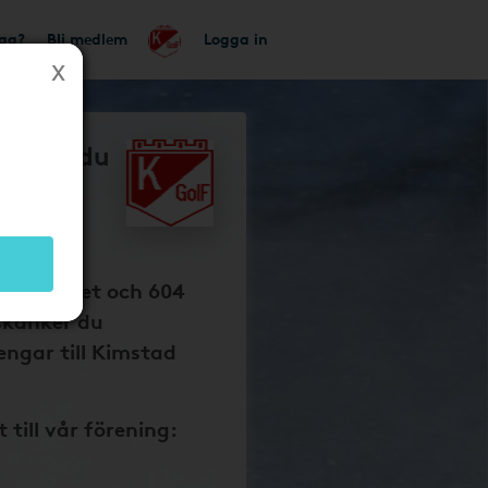
tag?
Bli medlem
Logga in
så får du
d GoIF
baka på
p
onsorhuset och 604
skänker du
ngar till Kimstad
t till vår förening: