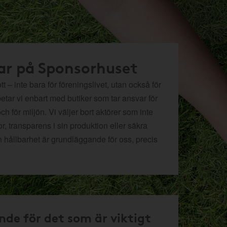
ar på Sponsorhuset
t – inte bara för föreningslivet, utan också för
betar vi enbart med butiker som tar ansvar för
och för miljön.
Vi väljer bort aktörer som inte
r, transparens i sin produktion eller säkra
h hållbarhet är grundläggande för oss, precis
nde för det som är viktigt