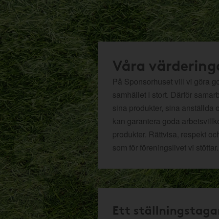
Våra värdering
På Sponsorhuset vill vi göra got
samhället i stort. Därför samar
sina produkter, sina anställda 
kan garantera goda arbetsvillko
produkter. Rättvisa, respekt oc
som för föreningslivet vi stöttar.
Ett ställningstaga