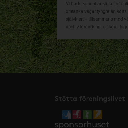
Vi hade kunnat ansluta fler bu
omtanke väger tyngre än kortsikt
självklart – tillsammans med v
positiv förändring, ett köp i tage
Stötta föreningslivet