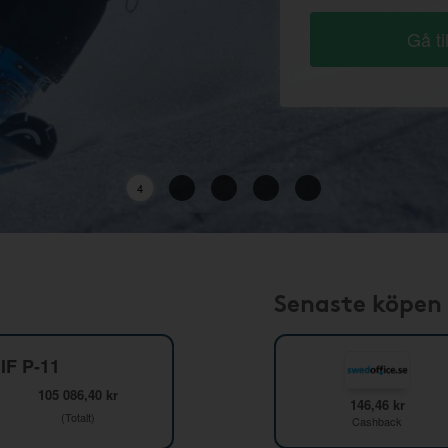
Gå ti
2
Senaste köpen
IF P-11
105 086,40 kr
146,46 kr
(Totalt)
Cashback