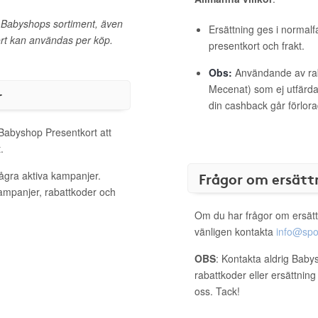
a Babyshops sortiment, även
Ersättning ges i normalf
ort kan användas per köp.
presentkort och frakt.
Obs:
Användande av raba
Mecenat) som ej utfärdat
r
din cashback går förlora
 Babyshop Presentkort att
.
ågra aktiva kampanjer.
Frågor om ersätt
kampanjer, rabattkoder och
Om du har frågor om ersätt
vänligen kontakta
info@spo
OBS
: Kontakta aldrig Baby
rabattkoder eller ersättnin
oss. Tack!