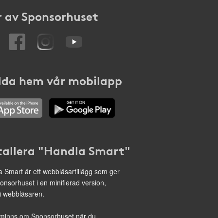
 av Sponsorhuset
da hem vår mobilapp
tallera "Handla Smart"
 Smart är ett webbläsartillägg som ger
onsorhuset i en minifierad version,
 i webbläsaren.
minns om Sponsorhuset när du