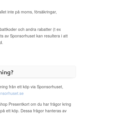
allet inte på moms, försäkringar,
ttkoder och andra rabatter (t ex
s av Sponsorhuset kan resultera i att
d.
ning?
ning från ett köp via Sponsorhuset,
nsorhuset.se
shop Presentkort om du har frågor kring
g på ett köp. Dessa frågor hanteras av