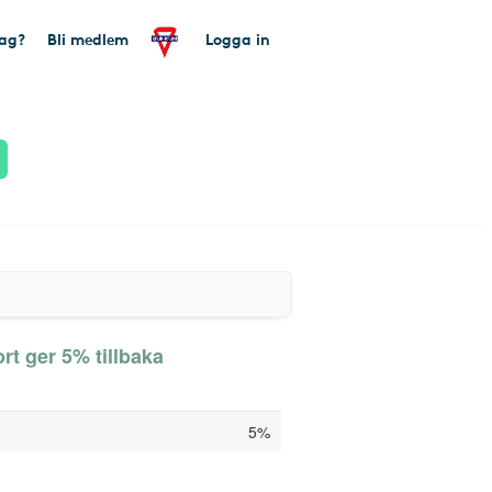
tag?
Bli medlem
Logga in
t ger 5% tillbaka
5%