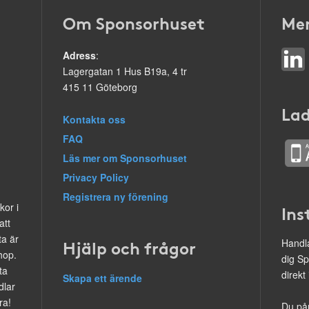
Om Sponsorhuset
Mer
Adress
:
Lagergatan 1 Hus B19a, 4 tr
415 11 Göteborg
Lad
Kontakta oss
FAQ
Läs mer om Sponsorhuset
Privacy Policy
Registrera ny förening
kor i
Ins
att
ta är
Hjälp och frågor
Handla
hop.
dig Sp
ta
direkt
Skapa ett ärende
dlar
ra!
Du på