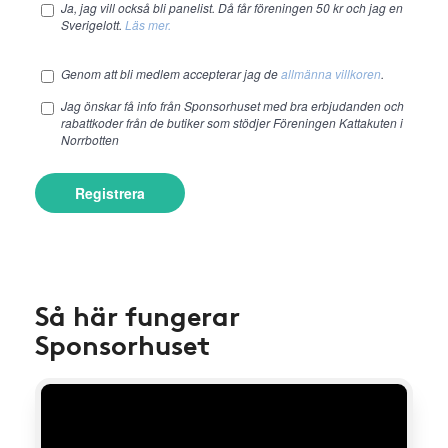
Ja, jag vill också bli panelist. Då får föreningen 50 kr och jag en
Sverigelott.
Läs mer.
Genom att bli medlem accepterar jag de
allmänna villkoren
.
Jag önskar få info från Sponsorhuset med bra erbjudanden och
rabattkoder från de butiker som stödjer Föreningen Kattakuten i
Norrbotten
Registrera
Så här fungerar
Sponsorhuset