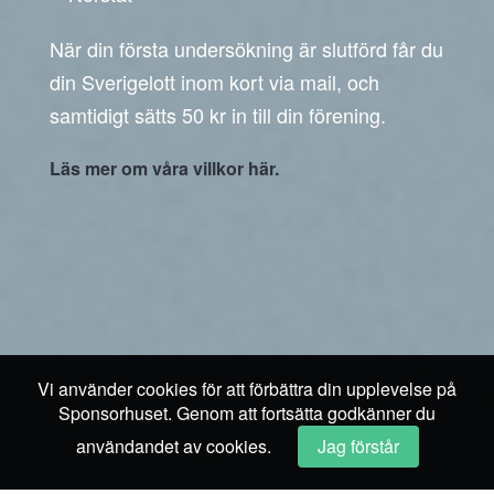
När din första undersökning är slutförd får du
din Sverigelott inom kort via mail, och
samtidigt sätts 50 kr in till din förening.
Läs mer om våra villkor här.
Vi använder cookies för att förbättra din upplevelse på
Sponsorhuset. Genom att fortsätta godkänner du
användandet av cookies.
Jag förstår