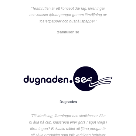
"Teamrullen är ett koncept där lag, föreningar
och klasser tjänar pengar genom försäljning av
toalettpapper och hushållspapper."
teamrullen.se
Dugnaden
"Till idrottslag, föreningar och skolklasser. Ska
ni åka på cup, klassresa eller göra något roligt i
föreningen? Enklaste sättet att tjäna pengar är
att sälja produkter som folk verkligen behöver