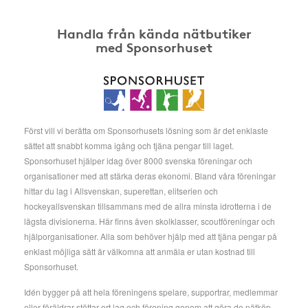
Handla från kända nätbutiker
med Sponsorhuset
Först vill vi berätta om Sponsorhusets lösning som är det enklaste
sättet att snabbt komma igång och tjäna pengar till laget.
Sponsorhuset hjälper idag över 8000 svenska föreningar och
organisationer med att stärka deras ekonomi. Bland våra föreningar
hittar du lag i Allsvenskan, superettan, elitserien och
hockeyallsvenskan tillsammans med de allra minsta idrotterna i de
lägsta divisionerna. Här finns även skolklasser, scoutföreningar och
hjälporganisationer. Alla som behöver hjälp med att tjäna pengar på
enklast möjliga sätt är välkomna att anmäla er utan kostnad till
Sponsorhuset.
Idén bygger på att hela föreningens spelare, supportrar, medlemmar
eller föräldrar stöttar ert lag och förening genom att göra de nätköp