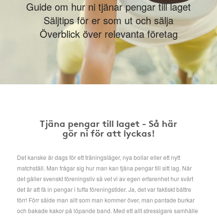
Guide om hur ni tjänar pengar till laget
Säljtips för er som ut och sälja
Överblick över relevanta företag
Tjäna pengar till laget - Så här
gör ni för att lyckas!
Det kanske är dags för ett träningsläger, nya bollar eller ett nytt
matchställ. Man frågar sig hur man kan tjäna pengar till sitt lag. När
det gäller svenskt föreningsliv så vet vi av egen erfarenhet hur svårt
det är att få in pengar i tuffa föreningstider. Ja, det var faktiskt bättre
förr! Förr sålde man allt som man kommer över, man pantade burkar
och bakade kakor på löpande band. Med ett allt stressigare samhälle