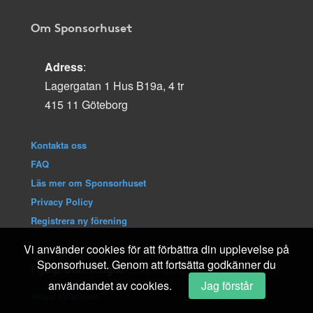
Om Sponsorhuset
Adress
:
Lagergatan 1 Hus B19a, 4 tr
415 11 Göteborg
Kontakta oss
FAQ
Läs mer om Sponsorhuset
Privacy Policy
Registrera ny förening
Vi använder cookies för att förbättra din upplevelse på
Sponsorhuset. Genom att fortsätta godkänner du
Hjälp och frågor
användandet av cookies.
Jag förstår
Skapa ett ärende