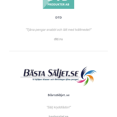
DTD
"Tjäna pengar snabbt och lätt med tvättmedel!"
dtd.nu
BästaSäljet.se
"Sälj kryddlådor!"
bastasaljet.se