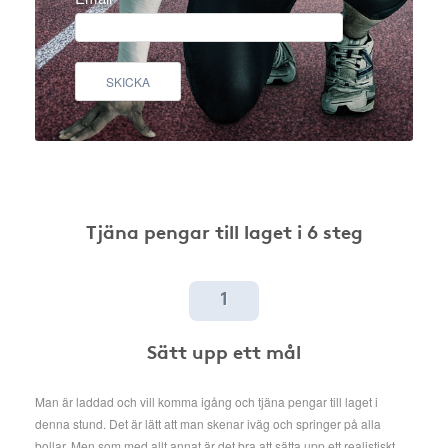
SKICKA
Tjäna pengar till laget i 6 steg
1
Sätt upp ett mål
Man är laddad och vill komma igång och tjäna pengar till laget i
denna stund. Det är lätt att man skenar iväg och springer på alla
bollar. Men som med allt annat är det bra att sätta upp ett realistiskt