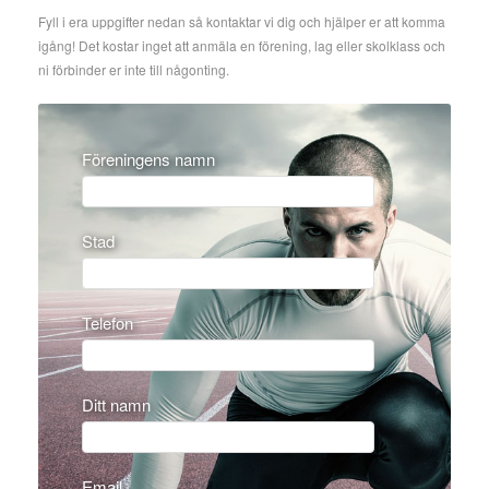
Fyll i era uppgifter nedan så kontaktar vi dig och hjälper er att komma
igång! Det kostar inget att anmäla en förening, lag eller skolklass och
ni förbinder er inte till någonting.
Föreningens namn
Stad
Telefon
Ditt namn
Email