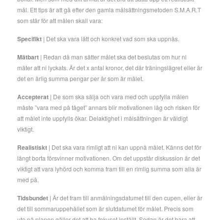
mål. Ett tips är att gå efter den gamla målsättningsmetoden S.M.A.R.T
som står för att målen skall vara:
Specifikt
| Det ska vara lätt och konkret vad som ska uppnås.
Mätbart
| Redan då man sätter målet ska det beslutas om hur ni
mäter att ni lyckats. Är det x antal kronor, det där träningslägret eller är
det en årlig summa pengar per år som är målet.
Accepterat
| De som ska sälja och vara med och uppfylla målen
måste ”vara med på tåget” annars blir motivationen låg och risken för
att målet inte uppfylls ökar. Delaktighet i målsättningen är väldigt
viktigt.
Realistiskt
| Det ska vara rimligt att ni kan uppnå målet. Känns det för
långt borta försvinner motivationen. Om det uppstår diskussion är det
viktigt att vara lyhörd och komma fram till en rimlig summa som alla är
med på.
Tidsbundet
| Är det fram till anmälningsdatumet till den cupen, eller är
det till sommaruppehållet som är slutdatumet för målet. Precis som
ute på planen gäller det att ha fokuset inställt. Sedan är det bara att