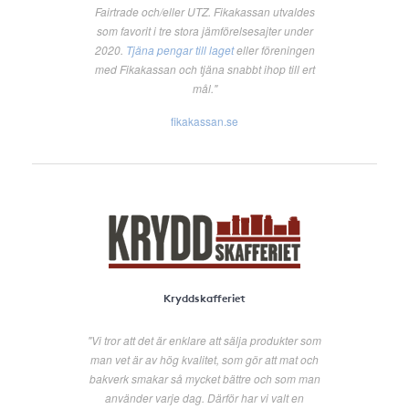
Fairtrade och/eller UTZ. Fikakassan utvaldes
som favorit i tre stora jämförelsesajter under
2020.
Tjäna pengar till laget
eller föreningen
med Fikakassan och tjäna snabbt ihop till ert
mål."
fikakassan.se
Kryddskafferiet
"Vi tror att det är enklare att sälja produkter som
man vet är av hög kvalitet, som gör att mat och
bakverk smakar så mycket bättre och som man
använder varje dag. Därför har vi valt en