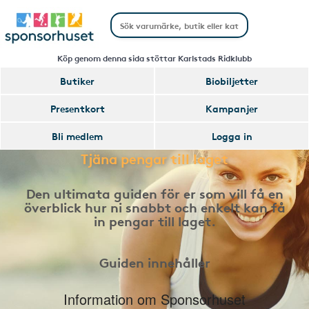
Köp genom denna sida stöttar Karlstads Ridklubb
Butiker
Biobiljetter
Presentkort
Kampanjer
Bli medlem
Logga in
Tjäna pengar till laget
Den ultimata guiden för er som vill få en
överblick hur ni snabbt och enkelt kan få
in pengar till laget.
Guiden innehåller
Information om Sponsorhuset