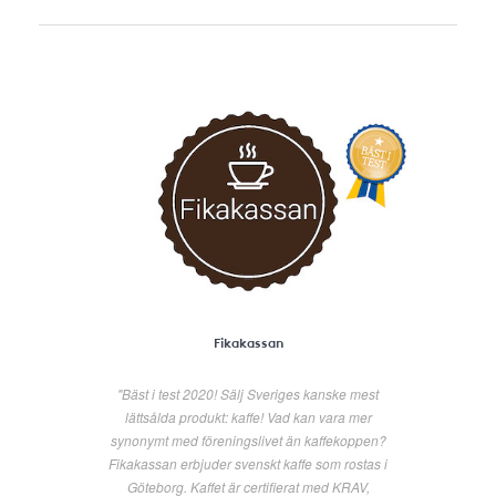
Fikakassan
"Bäst i test 2020! Sälj Sveriges kanske mest
lättsålda produkt: kaffe! Vad kan vara mer
synonymt med föreningslivet än kaffekoppen?
Fikakassan erbjuder svenskt kaffe som rostas i
Göteborg. Kaffet är certifierat med KRAV,