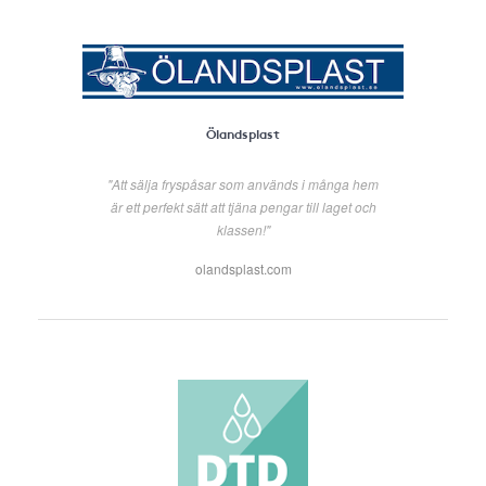
Ölandsplast
"Att sälja fryspåsar som används i många hem
är ett perfekt sätt att tjäna pengar till laget och
klassen!"
olandsplast.com