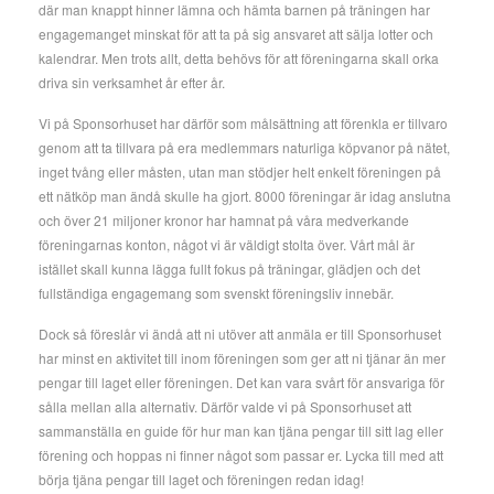
där man knappt hinner lämna och hämta barnen på träningen har
engagemanget minskat för att ta på sig ansvaret att sälja lotter och
kalendrar. Men trots allt, detta behövs för att föreningarna skall orka
driva sin verksamhet år efter år.
Vi på Sponsorhuset har därför som målsättning att förenkla er tillvaro
genom att ta tillvara på era medlemmars naturliga köpvanor på nätet,
inget tvång eller måsten, utan man stödjer helt enkelt föreningen på
ett nätköp man ändå skulle ha gjort. 8000 föreningar är idag anslutna
och över 21 miljoner kronor har hamnat på våra medverkande
föreningarnas konton, något vi är väldigt stolta över. Vårt mål är
istället skall kunna lägga fullt fokus på träningar, glädjen och det
fullständiga engagemang som svenskt föreningsliv innebär.
Dock så föreslår vi ändå att ni utöver att anmäla er till Sponsorhuset
har minst en aktivitet till inom föreningen som ger att ni tjänar än mer
pengar till laget eller föreningen. Det kan vara svårt för ansvariga för
sålla mellan alla alternativ. Därför valde vi på Sponsorhuset att
sammanställa en guide för hur man kan tjäna pengar till sitt lag eller
förening och hoppas ni finner något som passar er. Lycka till med att
börja tjäna pengar till laget och föreningen redan idag!