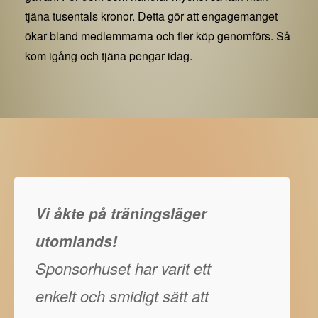
tjäna tusentals kronor. Detta gör att engagemanget
ökar bland medlemmarna och fler köp genomförs. Så
kom igång och tjäna pengar idag.
Vi åkte på träningsläger
utomlands!
Sponsorhuset har varit ett
enkelt och smidigt sätt att