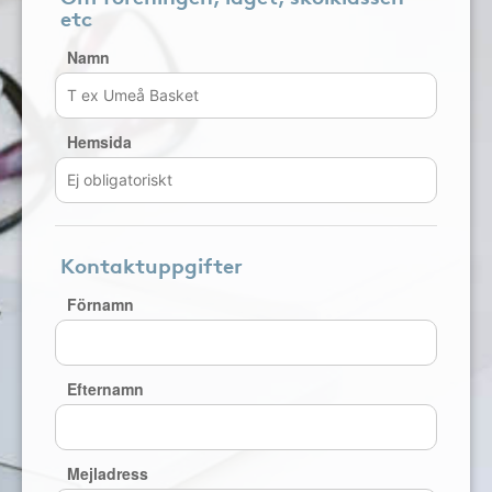
etc
Namn
Hemsida
Kontaktuppgifter
Förnamn
Efternamn
Mejladress