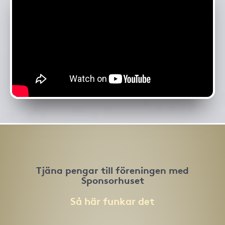
Tjäna pengar till föreningen med
Sponsorhuset
Så här funkar det