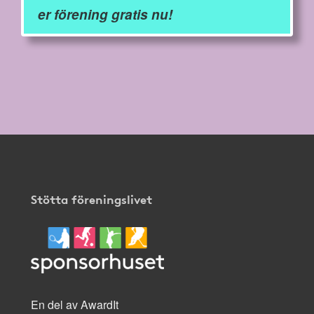
er förening gratis nu!
Stötta föreningslivet
En del av AwardIt