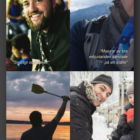
"Massor av bra
erbjudanden samlade
"Smidigt och enkelt"
på ett ställe"