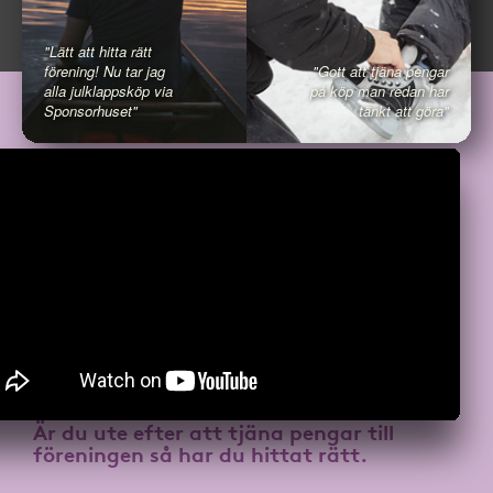
"Lätt att hitta rätt
förening! Nu tar jag
"Gott att tjäna pengar
alla julklappsköp via
på köp man redan har
Sponsorhuset"
tänkt att göra"
Är du ute efter att
tjäna pengar till
föreningen
så har du hittat rätt.