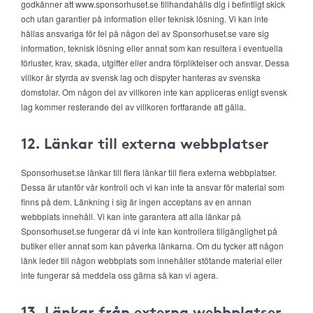
godkänner att www.sponsorhuset.se tillhandahålls dig i befintligt skick
och utan garantier på information eller teknisk lösning. Vi kan inte
hållas ansvariga för fel på någon del av Sponsorhuset.se vare sig
information, teknisk lösning eller annat som kan resultera i eventuella
förluster, krav, skada, utgifter eller andra förpliktelser och ansvar. Dessa
villkor är styrda av svensk lag och dispyter hanteras av svenska
domstolar. Om någon del av villkoren inte kan appliceras enligt svensk
lag kommer resterande del av villkoren fortfarande att gälla.
12. Länkar till externa webbplatser
Sponsorhuset.se länkar till flera länkar till flera externa webbplatser.
Dessa är utanför vår kontroll och vi kan inte ta ansvar för material som
finns på dem. Länkning i sig är ingen acceptans av en annan
webbplats innehåll. Vi kan inte garantera att alla länkar på
Sponsorhuset.se fungerar då vi inte kan kontrollera tillgänglighet på
butiker eller annat som kan påverka länkarna. Om du tycker att någon
länk leder till någon webbplats som innehåller stötande material eller
inte fungerar så meddela oss gärna så kan vi agera.
13. Länkar från externa webbplatser