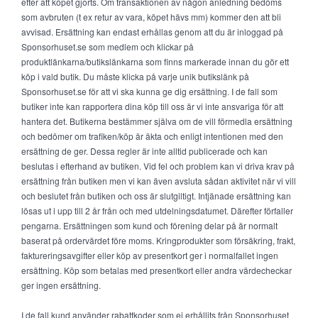
efter att köpet gjorts. Om transaktionen av någon anledning bedöms
som avbruten (t ex retur av vara, köpet hävs mm) kommer den att bli
avvisad. Ersättning kan endast erhållas genom att du är inloggad på
Sponsorhuset.se som medlem och klickar på
produktlänkarna/butikslänkarna som finns markerade innan du gör ett
köp i vald butik. Du måste klicka på varje unik butikslänk på
Sponsorhuset.se för att vi ska kunna ge dig ersättning. I de fall som
butiker inte kan rapportera dina köp till oss är vi inte ansvariga för att
hantera det. Butikerna bestämmer själva om de vill förmedla ersättning
och bedömer om trafiken/köp är äkta och enligt intentionen med den
ersättning de ger. Dessa regler är inte alltid publicerade och kan
beslutas i efterhand av butiken. Vid fel och problem kan vi driva krav på
ersättning från butiken men vi kan även avsluta sådan aktivitet när vi vill
och beslutet från butiken och oss är slutgiltigt. Intjänade ersättning kan
lösas ut i upp till 2 år från och med utdelningsdatumet. Därefter förfaller
pengarna. Ersättningen som kund och förening delar på är normalt
baserat på ordervärdet före moms. Kringprodukter som försäkring, frakt,
faktureringsavgifter eller köp av presentkort ger i normalfallet ingen
ersättning. Köp som betalas med presentkort eller andra värdecheckar
ger ingen ersättning.
I de fall kund använder rabattkoder som ej erhållits från Sponsorhuset