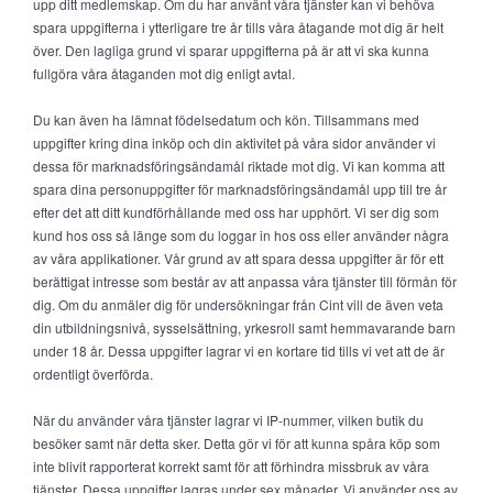
upp ditt medlemskap. Om du har använt våra tjänster kan vi behöva
spara uppgifterna i ytterligare tre år tills våra åtagande mot dig är helt
över. Den lagliga grund vi sparar uppgifterna på är att vi ska kunna
fullgöra våra åtaganden mot dig enligt avtal.
Du kan även ha lämnat födelsedatum och kön. Tillsammans med
uppgifter kring dina inköp och din aktivitet på våra sidor använder vi
dessa för marknadsföringsändamål riktade mot dig. Vi kan komma att
spara dina personuppgifter för marknadsföringsändamål upp till tre år
efter det att ditt kundförhållande med oss har upphört. Vi ser dig som
kund hos oss så länge som du loggar in hos oss eller använder några
av våra applikationer. Vår grund av att spara dessa uppgifter är för ett
berättigat intresse som består av att anpassa våra tjänster till förmån för
dig. Om du anmäler dig för undersökningar från Cint vill de även veta
din utbildningsnivå, sysselsättning, yrkesroll samt hemmavarande barn
under 18 år. Dessa uppgifter lagrar vi en kortare tid tills vi vet att de är
ordentligt överförda.
När du använder våra tjänster lagrar vi IP-nummer, vilken butik du
besöker samt när detta sker. Detta gör vi för att kunna spåra köp som
inte blivit rapporterat korrekt samt för att förhindra missbruk av våra
tjänster. Dessa uppgifter lagras under sex månader. Vi använder oss av