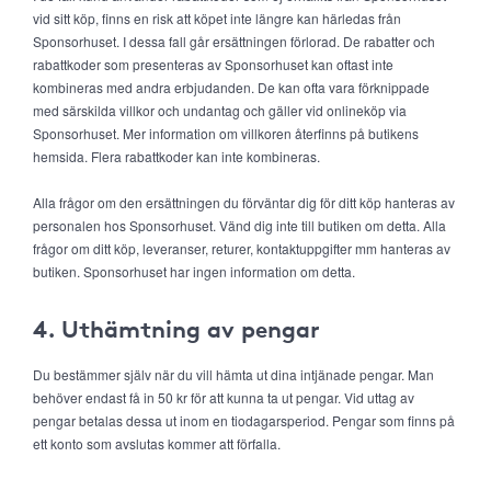
vid sitt köp, finns en risk att köpet inte längre kan härledas från
Sponsorhuset. I dessa fall går ersättningen förlorad. De rabatter och
rabattkoder som presenteras av Sponsorhuset kan oftast inte
kombineras med andra erbjudanden. De kan ofta vara förknippade
med särskilda villkor och undantag och gäller vid onlineköp via
Sponsorhuset. Mer information om villkoren återfinns på butikens
hemsida. Flera rabattkoder kan inte kombineras.
Alla frågor om den ersättningen du förväntar dig för ditt köp hanteras av
personalen hos Sponsorhuset. Vänd dig inte till butiken om detta. Alla
frågor om ditt köp, leveranser, returer, kontaktuppgifter mm hanteras av
butiken. Sponsorhuset har ingen information om detta.
4. Uthämtning av pengar
Du bestämmer själv när du vill hämta ut dina intjänade pengar. Man
behöver endast få in 50 kr för att kunna ta ut pengar. Vid uttag av
pengar betalas dessa ut inom en tiodagarsperiod. Pengar som finns på
ett konto som avslutas kommer att förfalla.