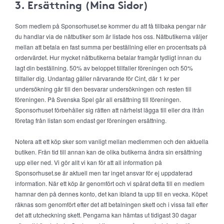
3. Ersättning (Mina Sidor)
Som medlem på Sponsorhuset.se kommer du att få tillbaka pengar när
du handlar via de nätbutiker som är listade hos oss. Nätbutikerna väljer
mellan att betala en fast summa per beställning eller en procentsats på
ordervärdet. Hur mycket nätbutikerna betalar framgår tydligt innan du
lagt din beställning. 50% av beloppet tillfaller föreningen och 50%
tillfaller dig. Undantag gäller närvarande för Cint, där 1 kr per
undersökning går till den besvarar undersökningen och resten till
föreningen. På Svenska Spel går all ersättning till föreningen.
Sponsorhuset förbehåller sig rätten att närhelst lägga till eller dra ifrån
företag från listan som endast ger föreningen ersättning.
Notera att ett köp sker som vanligt mellan medlemmen och den aktuella
butiken. Från tid till annan kan de olika butikerna ändra sin ersättning
upp eller ned. Vi gör allt vi kan för att all information på
Sponsorhuset.se är aktuell men tar inget ansvar för ej uppdaterad
information. När ett köp är genomfört och vi spårat detta till en medlem
hamnar den på dennes konto, det kan ibland ta upp till en vecka. Köpet
räknas som genomfört efter det att betalningen skett och i vissa fall efter
det att utcheckning skett. Pengarna kan hämtas ut tidigast 30 dagar