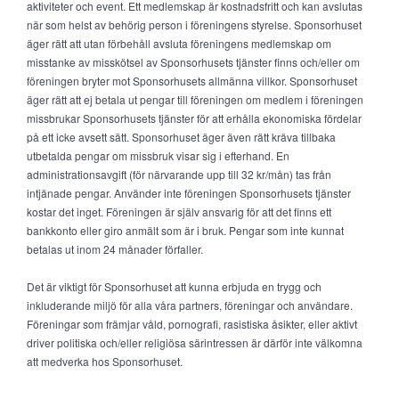
aktiviteter och event. Ett medlemskap är kostnadsfritt och kan avslutas
när som helst av behörig person i föreningens styrelse. Sponsorhuset
äger rätt att utan förbehåll avsluta föreningens medlemskap om
misstanke av misskötsel av Sponsorhusets tjänster finns och/eller om
föreningen bryter mot Sponsorhusets allmänna villkor. Sponsorhuset
äger rätt att ej betala ut pengar till föreningen om medlem i föreningen
missbrukar Sponsorhusets tjänster för att erhålla ekonomiska fördelar
på ett icke avsett sätt. Sponsorhuset äger även rätt kräva tillbaka
utbetalda pengar om missbruk visar sig i efterhand. En
administrationsavgift (för närvarande upp till 32 kr/mån) tas från
intjänade pengar. Använder inte föreningen Sponsorhusets tjänster
kostar det inget. Föreningen är själv ansvarig för att det finns ett
bankkonto eller giro anmält som är i bruk. Pengar som inte kunnat
betalas ut inom 24 månader förfaller.
Det är viktigt för Sponsorhuset att kunna erbjuda en trygg och
inkluderande miljö för alla våra partners, föreningar och användare.
Föreningar som främjar våld, pornografi, rasistiska åsikter, eller aktivt
driver politiska och/eller religiösa särintressen är därför inte välkomna
att medverka hos Sponsorhuset.