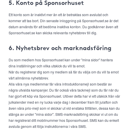
5. Konto på Sponsorhuset
Ett konto som är inaktivt mer än ett år betraktas som avslutat och
kommer att tas bort. Din senaste inloggning på Sponsorhuset.se är det
datum används för att bedöma inaktiva konton. Du godkänner även att
Sponsorhuset.se kan skicka relevanta nyhetsbrev till dig.
6. Nyhetsbrev och marknadsföring
Du som medlem hos Sponsorhuset kan under "mina sidor" hantera
dina inställningar och vilka utskick du vill ta emot.
När du registrerar dig som ny medlem så får du välja om du vill ta emot
vårt allmänna nyhetsbrev.
Alla våra nya medlemmar får våra introduktionsmejl som består av
några utvalda kampanjer. Du får också våra tackmejl som du får när du
har gjort ett köp via Sponsorhuset. Utöver detta har vi ett utskick från vår
julkalender med en ny lucka varje dag i december fram till julafton och
även våra prio-mejl som vi skickar ut vid enstaka tillfällen, dessa kan du
stänga av under "mina sidor". SMS-marknadsföring skickar vi ut om du
har registrerat ditt mobilnummer hos Sponsorhuset. SMS kan du enkelt
avsluta genom att följa instruktionerna i våra SMS.