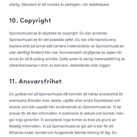
ofarlig. Standard är att cookies är påslagen i din webbläsare.
10. Copyright
Sponsorhuset.se är skyddad av copyright. Du kan använda
Sponsorhuset.se för det avsedda syftet. Du kan inte reproducera,
kopiera eller på annat sätt hantera material/delar av Sponsorhuset.se
utan skriftligt tillstånd från oss. Kommersiellt utnyttjande av sajten för
annat än att få poäng anmäls. Detta avser ej vanlig marknadsföring av
reklamkampanjer i form av banners, reklamtexter eller loggor.
11. Ansvarsfrihet
Du godkänner att Sponsorhuset AB kommer att hållas ansvarslöst för
eventuella förluster, krav, skada, utgifter eller andra förpliktelser och
ansvar som kan uppstå från användande av Sponsorhuset.se. Vi tar
ansvar för att den information vi publicerar är aktuell och korrekt, men
ger inga garantier. Vi accepterar inga former av krav på grund av
felaktig information. Vi på Sponsorhuset.se gör allt vi kan för att
tillhanda exakt, korrekt och fungerande teknisk lösning till dig. Du