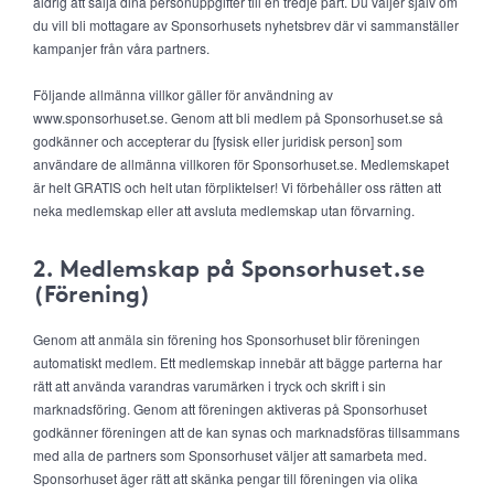
aldrig att sälja dina personuppgifter till en tredje part. Du väljer själv om
du vill bli mottagare av Sponsorhusets nyhetsbrev där vi sammanställer
kampanjer från våra partners.
Följande allmänna villkor gäller för användning av
www.sponsorhuset.se. Genom att bli medlem på Sponsorhuset.se så
godkänner och accepterar du [fysisk eller juridisk person] som
användare de allmänna villkoren för Sponsorhuset.se. Medlemskapet
är helt GRATIS och helt utan förpliktelser! Vi förbehåller oss rätten att
neka medlemskap eller att avsluta medlemskap utan förvarning.
2. Medlemskap på Sponsorhuset.se
(Förening)
Genom att anmäla sin förening hos Sponsorhuset blir föreningen
automatiskt medlem. Ett medlemskap innebär att bägge parterna har
rätt att använda varandras varumärken i tryck och skrift i sin
marknadsföring. Genom att föreningen aktiveras på Sponsorhuset
godkänner föreningen att de kan synas och marknadsföras tillsammans
med alla de partners som Sponsorhuset väljer att samarbeta med.
Sponsorhuset äger rätt att skänka pengar till föreningen via olika