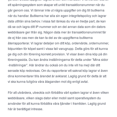
ett spårningssystem som skapar ett unikt transaktionsnummer när du
går genom oss. Vi lämnar inte ut några uppgifter om dig till butikerna
när du handlar. Butikerna har alla sin egen integritetspolicy och lagrar
data utifrån sina behov. I vissa fall länkas du via en tredje part, de kan
då se och lagra ditt IP-nummer och en del annan data som din dators
webbläsare ger ifrån sig. Någon data mer än transaktionsnummret får
de ej från oss men de kan ta del av de uppgifterna butikerna
återrapporterar. Vi lagrar detaljer om ditt köp, ordervärde, ordernummer,
tidpunkten för köpet samt i vissa fall varugrupp. Detta görs för att kunna
ge dig och din förening korrekt provision. Vi visar även dina köp på din
föreningssida. Du kan ändra inställningarna för detta under ”Mina sidor
-Inställningar”. Här ändrar du också om du inte vill ha mejl där ditt
senaste köp redovisas. Om du rapporterar ett saknat köp lagrar vi även
dina kommentarer tills ärendet är avklarat. Laglig grund för detta är att
vi ska kunna fullgöra våra åtaganden mot dig enligt avtal.
För att utvärdera, utveckla och förbättra vårt system lagrar vi även vilken
webbläsare, vilken slags dator eller mobil samt operativsystem du
använder för att kunna förbättra våra tjänster i framtiden. Laglig grund
här är berättigat intresse.