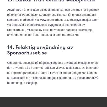
Användaren är ej tillåten att modifiera länkar och använda för eget bruk
på externa webbplatser. Sponsorhusets länkar får endast användas i
samband med besök via www.sponsorhuset.se, dess systersajter samt
via produkter och applikationer byggda eller licensierade av
Sponsorhuset. Missbruk av detta beivras och kan leda till avstängt
användarkonto och fruset saldo, eller t om raderade köp.
14. Felaktig användning av
Sponsorhuset.se
Om Sponsorhuset.se på något sätt bedöms användas felaktigt eller att
den används på ett onormalt sätt kan vi avsluta ditt konto. Detta innebär
att inga pengar betalas ut samt att även intjänade pengar kan komma
att krävas åter om missbruk uppdagas i efterhand. Du accepterar att vår
bedömning är slutgiltig.