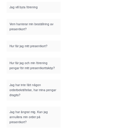
Jag vill byta förening
Vem hanterar min beställning av
presentkort?
Hur får jag mitt presentkort?
Hur får jag och min förening
pengar för mitt presentkorttsköp?
Jag har inte fått någon
orderbekräftelse, har mina pengar
dragits?
Jag har ångrat mig. Kan jag
annullera min order på
presentkort?