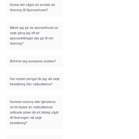
Kostar det något att anmäla sin
förening till Sponsorhuset?
Måste jag gå via sponsorhuset.se
varje gång jag vill att
sponsorbidraget ska gå till min
förening?
Behöver jag acceptera cookies?
Hur mycket pengar får jag vid varje
beställning från nätbutikerna?
Kommer varorna eller tjänsterna
att bli dyrare än nätbutikernas
ordinarie priser då ett bidrag utgår
till föreningen vid varje
beställning?