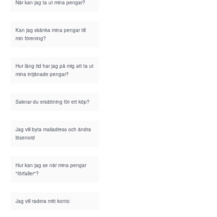
När kan jag ta ut mina pengar?
Kan jag skänka mina pengar till
min förening?
Hur lång tid har jag på mig att ta ut
mina intjänade pengar?
Saknar du ersättning för ett köp?
Jag vill byta mailadress och ändra
lösenord
Hur kan jag se när mina pengar
"förfaller"?
Jag vill radera mitt konto