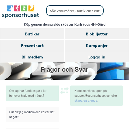
Köp genom denna sida stöttar Karlstads 4H-Gård
Butiker
Biobiljetter
Presentkort
Kampanjer
Bli medlem
Logga in
Frågor och Svar
Om jag har funderingar eller
Kontakta vår support på
behöver hjälp med något?
support@sponsorhuset.se, eller
skapa ett ärende
.
Hur blir jag medlem och kostar det
något?